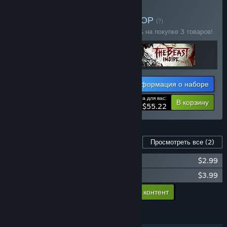
Купить Dark Places
— НАБОР
(?)
Купите этот набор, чтобы сэкономить 15% на покупке 3 товаров!
Информация о наборе
Цена для вас:
-15%
В корзину
$55.22
Контент для этой игры
Просмотреть все
(2)
Through the Woods - Soundtrack
$2.99
Through the Woods - Artbook
$3.99
Добавить в корзину весь доп. контент
$6.98
ФУНКЦИИ