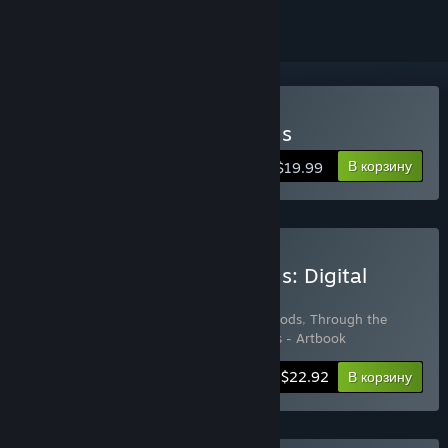
Купить Through the Woods
В корзину
$19.99
Купить Through the Woods: Digital
Collector's Edition
Включенные товары (3):
Through the Woods
,
Through the
Woods - Soundtrack
,
Through the Woods - Artbook
-15%
Информация о наборе
$22.92
В корзину