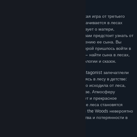
Through the Woods — это приключенческая игра от третьего
лица в жанре «хоррор». Действие разворачивается в лесах
западного побережья Норвегии и повествует о матери,
потерявшей своего сына. По мере игры вам предстоит узнать от
женщины, что предшествовало исчезновению ее сына. Вы
последуете за испуганной героиней, которой пришлось войти в
это ужасное место с одной лишь целью — найти сына в лесах,
населенных духами из норвежской мифологии и сказок.
В Through the Woods разработчики из Antagonist запечатлели
чувства, которые они испытывали, находясь в лесу в детстве:
весь свой страх и всю таинственность, что исходила от леса,
когда они блуждали по нему в одиночестве. Атмосферу
идеально дополняют напряженный сюжет и прекрасное
звуковое сопровождение, которые во тьме леса становятся
главными составляющими игры. Through the Woods невероятно
реалистично передает чувство одиночества и потерянности в
месте, полном страха и отчаяния...