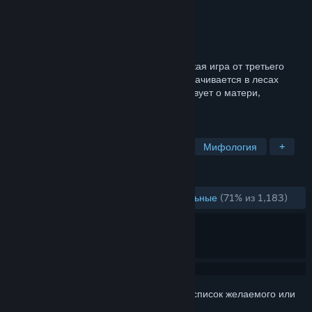
Разработчик
Antagonist
Издатель
Fulqrum Publishing
Дата выпуска
27 окт. 2016 г.
Through the Woods — это приключенческая игра от третьего
лица в жанре «хоррор». Действие разворачивается в лесах
западного побережья Норвегии и повествует о матери,
потерявшей своего сына.
ПО МЕТКАМ
Приключение
Инди
Хоррор
Мифология
+
ОБЗОРЫ
ЗА ВСЁ ВРЕМЯ:
В основном положительные
(71% из 1,183)
Войдите
, чтобы добавить этот продукт в список желаемого или
скрыть его