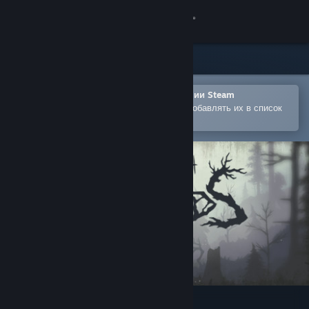
Войти
Магазин
Сообщество
Открыть в мобильном приложении Steam
Позволяет легко покупать игры и добавлять их в список
желаемого
Информация
Поддержка
Изменить язык
Скачать мобильное приложение Steam
Полная версия
Through the Woods