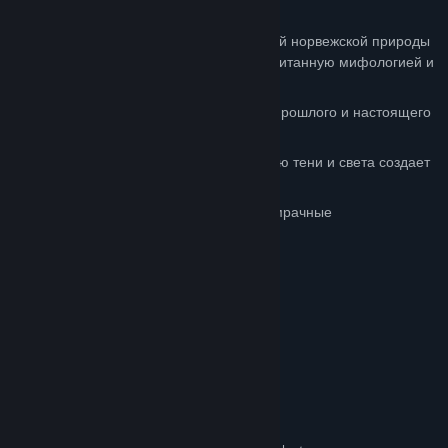
FEATURES
Окунитесь в потрясающий мир суровой норвежской природы
и узнайте невероятную историю, пропитанную мифологией и
искусством Норвегии.
Столкнитесь со страшными сказками прошлого и настоящего
в интерактивном повествовании.
Оригинальный подход к использованию тени и света создает
реалистичную атмосферу.
Волнующее путешествие дополняют мрачные
завораживающие мелодии.
Системные требования
МИНИМАЛЬНЫЕ:
Windows 7 / 8 / 8.1 / 10
ОС *:
Dual-Core 2.8 GHz
ПРОЦЕССОР:
4 GB ОЗУ
ОПЕРАТИВНАЯ ПАМЯТЬ: