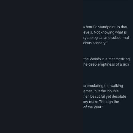
YouTube
Discord
บทวิจารณ์
“What makes Through the Woods so lovely from a horrific standpoint, is that
ดูประวัติการอัปเดต
the game’s scare tactics are utilized on so many levels. Not knowing what is
in the dark, heck even knowing it is worse, adds psychological and subdermal
อ่านข่าวที่เกี่ยวข้อง
layers fear, tainting every step throughout the luscious scenery.”
89 –
Gamephasis
ดูกระดานสนทนา
“If you’re a fan of survival horror games, Through the Woods is a mesmerizing
experience you’ll want to encounter. Sometimes the deep emptiness of a rich
ค้นหากลุ่มชุมชน
forest is enough to give you goosebumps.”
80 –
NerdReactor
ชื่อ:
Through the Woods
“It’s rare these days that any game comes close to emulating the walking
แนว:
ผจญภัย
,
อินดี้
nightmare nature of the original three Silent Hill games, but the ‘double
วันวางจำหน่าย:
27 ต.ค. 2016
protagonist’ of the real-time and voiced-over mother, beautiful yet desolate
environments, and the jarring, painfully honest story make Through the
Woods one of the most compelling horror games of the year.”
92 –
GameTimeReviews
Collector's Edition