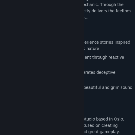
darkness of the forest becomes a core mechanic. Through the
Woods is a profound experience that directly delivers the feelings
of loneliness and loss in a terrifying place...
FEATURES
Explore stunning environments and experience stories inspired
by Norse mythology, Norwegian art and nature
Uncover dark tales of the past and present through reactive
narration
Creative use of light and darkness generates deceptive
environments
A frightening journey accompanied by beautiful and grim sound
design
ABOUT US
Antagonist is a small independent game studio based in Oslo,
Norway, founded in 2014. The team is focused on creating
narrative-driven titles with epic stories and great gameplay.