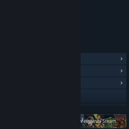
Violence
Blood
Strong Language
ระดับอายุสำหรับ: ESRB
ลิงก์และข้อมูล
ดูรางวัลความสำเร็จบน Steam
(27)
ดูไอเท็มร้านค้าแต้ม
(8)
ดูศูนย์กลางชุมชน
การเยี่ยมชมเว็บไซต์
Facebook
อ่านเพิ่มเติม
X
ตรวจดูชุดสะสม Fulqrum Publishing ทั้งหมดบน Steam