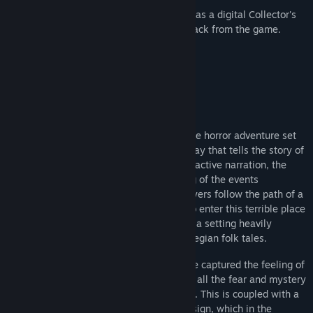
Through the Woods will be also available as a digital Collector's
Edition, featuring an artbook and soundtrack from the game.
เกี่ยวกับเกมนี้
Through the Woods is a third-person Norse horror adventure set
in a forest on the western shores of Norway that tells the story of
a mother and her missing son. Through reactive narration, the
player experiences the mother’s re-telling of the events
surrounding her son’s disappearance. Players follow the path of a
terrified woman who has forced herself to enter this terrible place
for the sole purpose of finding her son, in a setting heavily
influenced by Norse mythology and Norwegian folk tales.
With Through the Woods, Antagonist have captured the feeling of
the forest as they saw it as children, with all the fear and mystery
that comes from roaming through it alone. This is coupled with a
powerful story and high quality sound design, which in the