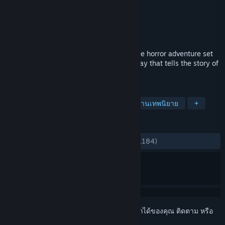
Antagonist
ผู้พัฒนา
Fulqrum Publishing
ผู้จัดจำหน่าย
วางจำหน่ายแล้ว
27 ต.ค. 2016
Through the Woods is a third-person Norse horror adventure set
in a forest on the western shores of Norway that tells the story of
a mother and her missing son.
แท็ก
ผจญภัย
อินดี้
สยองขวัญ
ตำนานเทพนิยาย
+
บทวิจารณ์
ตลอดกาล:
แง่บวกเป็นส่วนมาก
(71% จาก 1,184)
เข้าสู่ระบบ
เพื่อเพิ่มผลิตภัณฑ์นี้ลงในสิ่งที่อยากได้ของคุณ ติดตาม หรือ
ทำเครื่องหมายเป็นถูกละเว้น