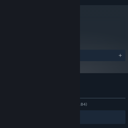
พื้นที่ว่างที่พร้อมใช้งาน 10 GB
พื้นที่จัดเก็บข้อมูล:
DirectX® 11 compatible
การ์ดเสียง:
ตั้งแต่วันที่ 1 มกราคม 2024 เวลาแปซิฟิก เป็นต้นไป ไคลเอนต์ Steam จะรองรับ
*
metacritic
เฉพาะ Windows 10 และเวอร์ชันที่ใหม่กว่าเท่านั้น
63
อ่านบทวิจารณ์จาก
Metacritic
รางวัล
บทวิจารณ์จากผู้ซื้อ Through the Woods
เกี่ยวกับบทวิจารณ์จากผู้ใช้
การปรับแต่งของคุณ
ตลอดกาล:
แง่บวกเป็นส่วนมาก
(71% จาก 1,184)
ตัวกรอง
ภาษาของคุณ