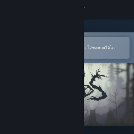
เข้าสู่ระบบ
ร้านค้า
ชุมชน
เปิดในแอป Steam แบบพกพา
หากต้องการสั่งซื้อหรือเพิ่มลงในสิ่งที่อยากได้ของคุณได้โดย
สะดวก
เกี่ยวกับ
ฝ่ายสนับสนุน
เปลี่ยนภาษา
รับแอป Steam แบบพกพา
ชมเว็บไซต์สำหรับเดสก์ท็อป
Through the Woods