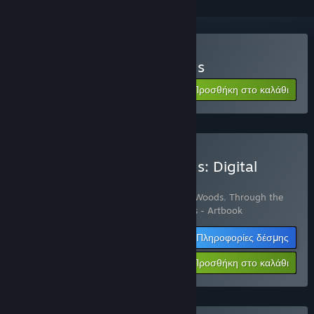
Αγορά: Through the Woods
Προσθήκη στο καλάθι
$19.99
Αγορά: Through the Woods: Digital
Collector's Edition
Περιλαμβάνει 3 αντικείμενα:
Through the Woods
,
Through the
Woods - Soundtrack
,
Through the Woods - Artbook
Πληροφορίες δέσμης
-15%
$22.92
Προσθήκη στο καλάθι