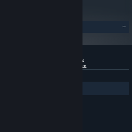
metacritic
63
Προβολή κριτικών
Βραβεία
Κριτικές πελατών για το Through the Woods
Σχετικά με τις κριτικές χρηστών
Οι προτιμήσεις σας
ΌΛΕΣ:
Κυρίως θετικές
(71% από 1,184)
Φίλτρα
Οι γλώσσες σας
© Valve Corporation. Με επιφύλαξη κάθε νόμιμου
δικαιώματος. Όλα τα εμπορικά σήματα είναι ιδιοκτησία
των αντίστοιχων δικαιούχων τους στις ΗΠΑ και σε άλλες
χώρες.
Πολιτική Απορρήτου
|
Νομικά
|
Προσβασιμότητα
|
Συμφωνητικό Συνδρομητή Steam
|