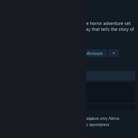
Δημιουργός
Antagonist
Εκδότης
Fulqrum Publishing
Κυκλοφορία
27 Οκτ 2016
Through the Woods is a third-person Norse horror adventure set
in a forest on the western shores of Norway that tells the story of
a mother and her missing son.
ΕΤΙΚΈΤΕΣ
Περιπέτεια
Indie
Τρόμος
Μυθολογία
+
ΚΡΙΤΙΚΈΣ
ΌΛΕΣ:
Κυρίως θετικές
(71% από 1,184)
Συνδεθείτε
για να προσθέσετε αυτό το αντικείμενο στη Λίστα
Επιθυμιών σας, να το ακολουθήσετε ή να το αγνοήσετε