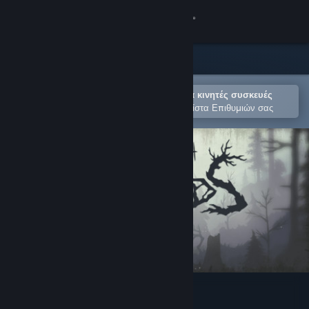
Σύνδεση
Κατάστημα
Κοινότητα
Άνοιγμα στην εφαρμογή Steam για κινητές συσκευές
Για εύκολη αγορά ή προσθήκη στη Λίστα Επιθυμιών σας
Σχετικά
Υποστήριξη
Αλλαγή γλώσσας
Αποκτήστε την εφαρμογή Steam για κινητές συσκευές
Προβολή ιστοσελίδας για υπολογιστές
Through the Woods