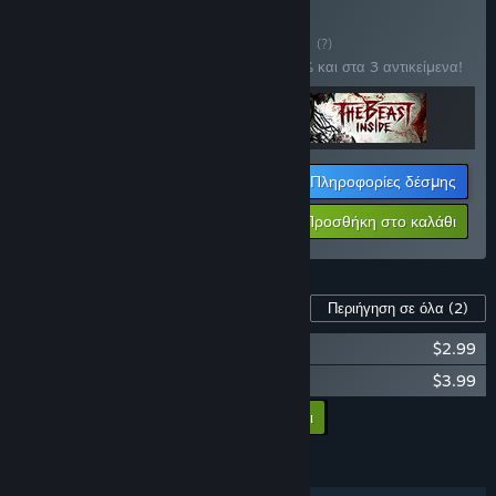
Αγορά: Dark Places
ΔΕΣΜΗ
(?)
Αγοράστε αυτήν τη δέσμη για έκπτωση 15% και στα 3 αντικείμενα!
Πληροφορίες δέσμης
Η τιμή σας:
-15%
Προσθήκη στο καλάθι
$55.22
Περιεχόμενο παιχνιδιού
Περιήγηση σε όλα
(2)
Through the Woods - Soundtrack
$2.99
Through the Woods - Artbook
$3.99
Προσθήκη των DLC στο καλάθι
$6.98
ΧΑΡΑΚΤΗΡΙΣΤΙΚΆ