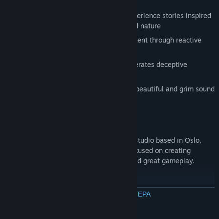
Explore stunning environments and experience stories inspired
by Norse mythology, Norwegian art and nature
Uncover dark tales of the past and present through reactive
narration
Creative use of light and darkness generates deceptive
environments
A frightening journey accompanied by beautiful and grim sound
design
ABOUT US
Antagonist is a small independent game studio based in Oslo,
Norway, founded in 2014. The team is focused on creating
narrative-driven titles with epic stories and great gameplay.
ΔΙΑΒΑΣΤΕ ΠΕΡΙΣΣΟΤΕΡΑ