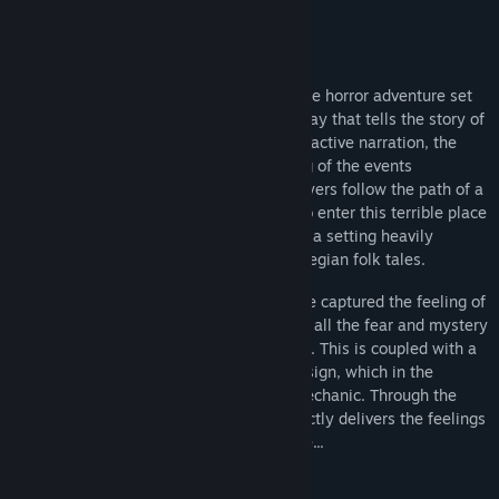
Σχετικά με αυτό το παιχνίδι
Through the Woods is a third-person Norse horror adventure set
in a forest on the western shores of Norway that tells the story of
a mother and her missing son. Through reactive narration, the
player experiences the mother’s re-telling of the events
surrounding her son’s disappearance. Players follow the path of a
terrified woman who has forced herself to enter this terrible place
for the sole purpose of finding her son, in a setting heavily
influenced by Norse mythology and Norwegian folk tales.
With Through the Woods, Antagonist have captured the feeling of
the forest as they saw it as children, with all the fear and mystery
that comes from roaming through it alone. This is coupled with a
powerful story and high quality sound design, which in the
darkness of the forest becomes a core mechanic. Through the
Woods is a profound experience that directly delivers the feelings
of loneliness and loss in a terrifying place...
FEATURES