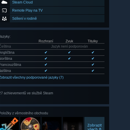
Steam Cloud
Remote Play na TV
Sdílení v rodině
Jazyky
:
Rozhraní
Zvuk
Titulky
Čeština
Jazyk není podporován
Angličtina
✔
✔
✔
Norština
✔
✔
✔
Francouzština
✔
✔
Italština
✔
✔
Zobrazit všechny podporované jazyky (7)
27 achievementů ve službě Steam
Zobrazit
všech 27
Položky z věrnostního obchodu
Zobrazit
všech 8