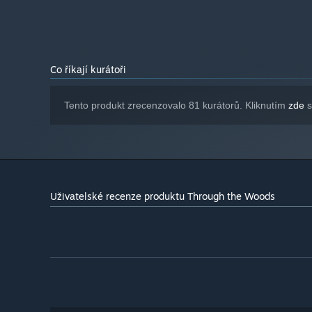
Od 1. ledna 2024 podporuje klient služby Steam pouze systém W
*
Co říkají kurátoři
Tento produkt zrecenzovalo 81 kurátorů. Kliknutím
zde
s
Uživatelské recenze produktu Through the Woods