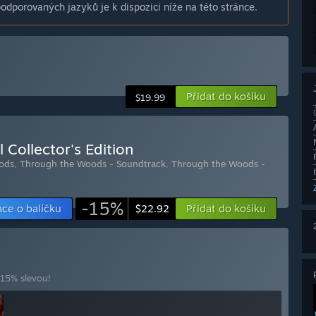
dporovaných jazyků je k dispozici níže na této stránce.
Přidat do košíku
$19.99
 Collector's Edition
ods
,
Through the Woods - Soundtrack
,
Through the Woods -
-15%
ce o balíčku
Přidat do košíku
$22.92
 15% slevou!