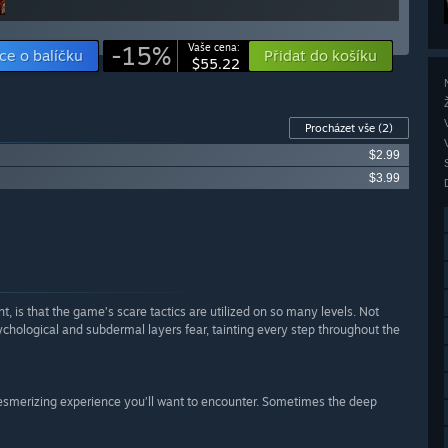
-15%
Vaše cena:
ce o balíčku
Přidat do košíku
$55.22
Procházet vše
(2)
$2.99
$3.99
 is that the game’s scare tactics are utilized on so many levels. Not
ychological and subdermal layers fear, tainting every step throughout the
 mesmerizing experience you’ll want to encounter. Sometimes the deep