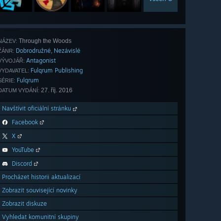
Through the Woods
NÁZEV:
Dobrodružné
Nezávislé
,
ŽÁNR:
Antagonist
VÝVOJÁŘ:
Fulqrum Publishing
VYDAVATEL:
Fulqrum
SÉRIE:
27. říj. 2016
DATUM VYDÁNÍ:
Navštívit oficiální stránku
Facebook
X
YouTube
Discord
Procházet historii aktualizací
Zobrazit související novinky
Zobrazit diskuze
Vyhledat komunitní skupiny