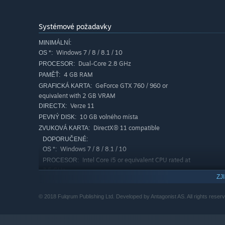
Systémové požadavky
MINIMÁLNÍ:
Windows 7 / 8 / 8.1 / 10
OS *:
Dual-Core 2.8 GHz
PROCESOR:
4 GB RAM
PAMĚŤ:
GeForce GTX 760 / 960 or
GRAFICKÁ KARTA:
equivalent with 2 GB VRAM
Verze 11
DIRECTX:
10 GB volného místa
PEVNÝ DISK:
DirectX® 11 compatible
ZVUKOVÁ KARTA:
DOPORUČENÉ:
Windows 7 / 8 / 8.1 / 10
OS *:
Intel Core i5 or equivalent CPU rated at
PROCESOR:
3,5 GHz
ZJ
8 GB RAM
PAMĚŤ:
GeForce GTX 980 or equivalent
GRAFICKÁ KARTA:
© 2018 Fulqrum Publishing Ltd. Developed by Antagonist AS. All rights reser
Verze 11
DIRECTX:
10 GB volného místa
PEVNÝ DISK:
DirectX® 11 compatible
ZVUKOVÁ KARTA: