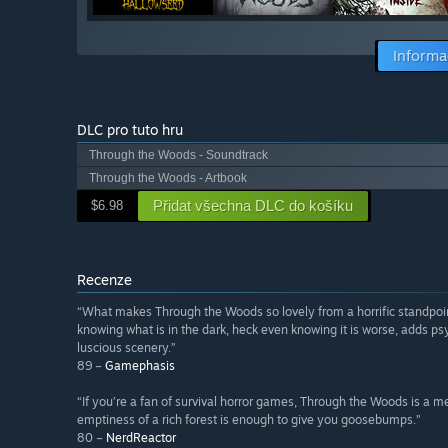
Informa
DLC pro tuto hru
Through the Woods - Soundtrack
Through the Woods - Artbook
Přidat všechna DLC do košíku
$6.98
Recenze
“What makes Through the Woods so lovely from a horrific standpoint,
knowing what is in the dark, heck even knowing it is worse, adds ps
luscious scenery.”
89 –
Gamephasis
“If you’re a fan of survival horror games, Through the Woods is a
emptiness of a rich forest is enough to give you goosebumps.”
80 –
NerdReactor