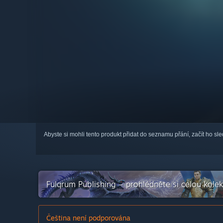
Abyste si mohli tento produkt přidat do seznamu přání, začít ho s
Fulqrum Publishing – prohlédněte si celou kolek
Čeština není podporována