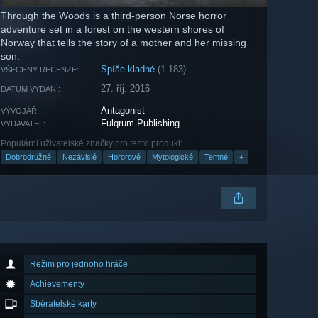
Through the Woods is a third-person Norse horror
adventure set in a forest on the western shores of
Norway that tells the story of a mother and her missing
son.
Spíše kladné
(1 183)
VŠECHNY RECENZE:
27. říj. 2016
DATUM VYDÁNÍ:
Antagonist
VÝVOJÁŘ:
Fulqrum Publishing
VYDAVATEL:
Populární uživatelské značky pro tento produkt:
Dobrodružné
Nezávislé
Hororové
Mytologické
Temné
+
Režim pro jednoho hráče
Achievementy
Sběratelské karty