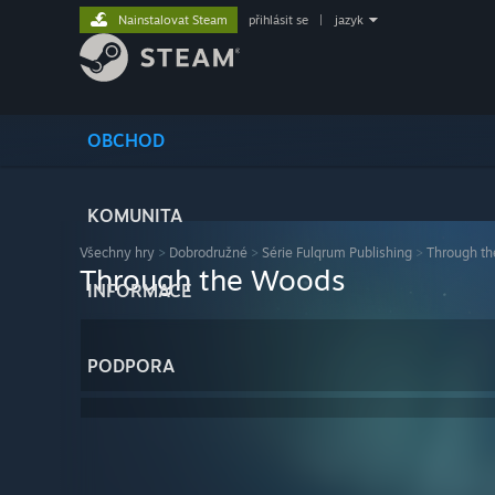
Nainstalovat Steam
přihlásit se
|
jazyk
OBCHOD
KOMUNITA
Všechny hry
>
Dobrodružné
>
Série Fulqrum Publishing
>
Through t
Through the Woods
INFORMACE
PODPORA