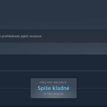
indows 10 a novější.
i prohlédnete jejich recenze.
VŠECHNY RECENZE:
Spíše kladné
(1 183 recenzí)