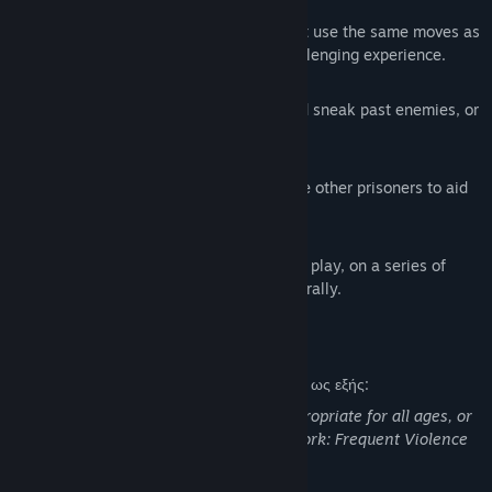
Reactive Combat AI
Engage with zealous prison guards that use the same moves as
the player, making for a tense and challenging experience.
Action and Stealth playing styles
Hide in the shadows, turn off lights and sneak past enemies, or
take your opponents by force.
Alone or with help
Explore and fight on your own or rescue other prisoners to aid
in your escape.
Random dungeon generation
Experience a new level layout on every play, on a series of
hand-crafted areas assembled procedurally.
Περιγραφή περιεχομένου για ώριμο κοινό
Οι δημιουργοί περιγράφουν το περιεχόμενο ως εξής:
This Game may contain content not appropriate for all ages, or
may not be appropriate for viewing at work: Frequent Violence
or Gore, General Mature Content