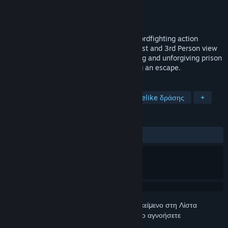
Δημιουργός
Lone Artisan Games
Εκδότης
Lone Artisan Games
Κυκλοφορία
28 Φεβ 2018
Elium - Prison Escape is a skill-based swordfighting action
roguelite in a medieval setting. Play in First and 3rd Person view
with shooter-like controls, in a challenging and unforgiving prison
environment with the main goal of finding an escape.
ΕΤΙΚΈΤΕΣ
Ξιφομαχία
Indie
Βίαιο
Roguelike δράσης
+
ΚΡΙΤΙΚΈΣ
ΌΛΕΣ:
Ανάμεικτες
(68% από 38)
Συνδεθείτε
για να προσθέσετε αυτό το αντικείμενο στη Λίστα
Επιθυμιών σας, να το ακολουθήσετε ή να το αγνοήσετε