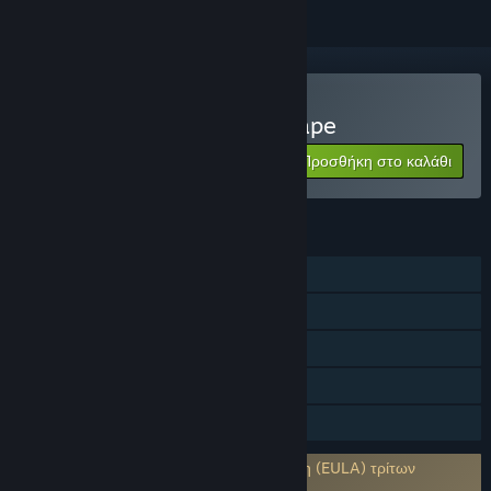
Αγορά: Elium - Prison Escape
Προσθήκη στο καλάθι
$11.99
ΧΑΡΑΚΤΗΡΙΣΤΙΚΆ
Ένας παίκτης
Επιτεύγματα Steam
Steam Cloud
Πίνακες κατάταξης Steam
Κοινή Χρήση
Απαιτείται αποδοχή συμφωνητικού χρήστη (EULA) τρίτων
Elium - Prison Escape EULA