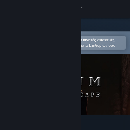
Σύνδεση
Κατάστημα
Κοινότητα
Άνοιγμα στην εφαρμογή Steam για κινητές συσκευές
Για εύκολη αγορά ή προσθήκη στη Λίστα Επιθυμιών σας
Σχετικά
Υποστήριξη
Αλλαγή γλώσσας
Αποκτήστε την εφαρμογή Steam για κινητές συσκευές
Προβολή ιστοσελίδας για υπολογιστές
Elium - Prison Escape