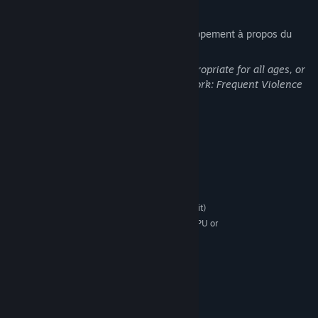
Description du contenu pour adultes
Voici la description de l'équipe de développement à propos du
contenu du produit :
This Game may contain content not appropriate for all ages, or
may not be appropriate for viewing at work: Frequent Violence
or Gore, General Mature Content
Configuration requise
MINIMALE :
Système d'exploitation et processeur 64 bits
nécessaires
Windows 7 (64 Bit)
SYSTÈME D'EXPLOITATION *:
High-Performance Dual Core CPU or
PROCESSEUR :
Quad Core CPU
4 GB de mémoire
MÉMOIRE VIVE :
NVIDIA GeForce GTX 460 / AMD
GRAPHIQUES :
Radeon HD5850
Version 9.0c
DIRECTX :
RECOMMANDÉE :