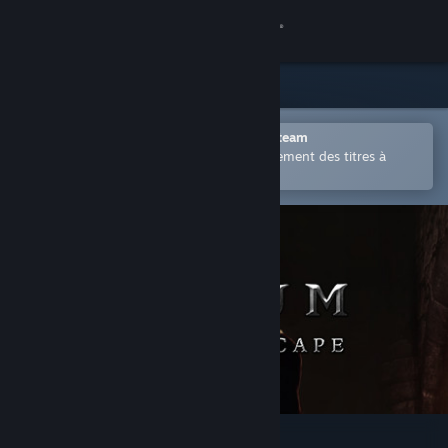
Se connecter
Magasin
Communauté
Ouvrir dans l'application mobile Steam
Permet d'acheter ou d'ajouter facilement des titres à
votre liste de souhaits.
À propos
Support
Changer la langue
Télécharger l'application mobile Steam
Voir version ordi. du site
Elium - Prison Escape