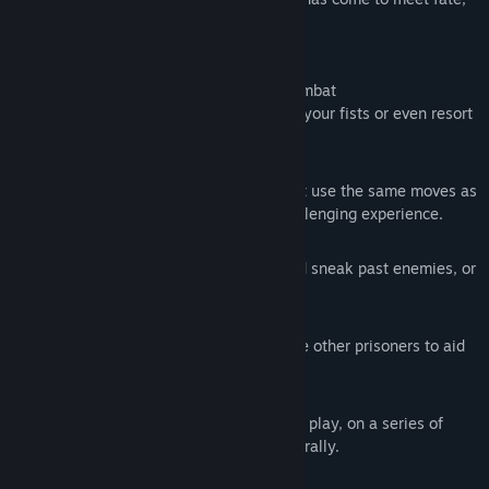
find an escape or die in the attempt.
Key Features:
1stPerson / 3rdPerson melee action combat
Fight with a sword, equip a shield, use your fists or even resort
to fight with objects around you.
Reactive Combat AI
Engage with zealous prison guards that use the same moves as
the player, making for a tense and challenging experience.
Action and Stealth playing styles
Hide in the shadows, turn off lights and sneak past enemies, or
take your opponents by force.
Alone or with help
Explore and fight on your own or rescue other prisoners to aid
in your escape.
Random dungeon generation
Experience a new level layout on every play, on a series of
hand-crafted areas assembled procedurally.