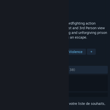
Développement
Lone Artisan Games
Édition
Lone Artisan Games
Sorti le
28 févr. 2018
Elium - Prison Escape is a skill-based swordfighting action
roguelite in a medieval setting. Play in First and 3rd Person view
with shooter-like controls, in a challenging and unforgiving prison
environment with the main goal of finding an escape.
TAGS
Combats à l'épée
Indépendant
Violence
+
ÉVALUATIONS
DEPUIS LE DÉBUT :
moyennes
(68 % sur 38)
Connectez-vous
pour ajouter cet article à votre liste de souhaits,
le suivre ou l'ignorer