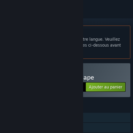
Français non disponible
Ce produit n'est pas disponible dans votre langue. Veuillez
consulter la liste des langues disponibles ci-dessous avant
de l'acheter.
Acheter Elium - Prison Escape
Ajouter au panier
$11.99
FONCTIONNALITÉS
Solo
Succès Steam