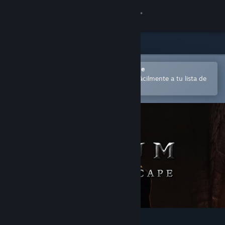
Iniciar sesión
Tienda
Comunidad
Abrir en la aplicación Steam Mobile
para comprar o añadir contenido fácilmente a tu lista de
deseados
Acerca de
Soporte
Cambiar idioma
Descargar Steam Mobile
Ver versión clásica
Elium - Prison Escape