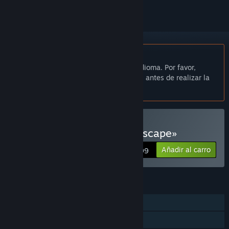
No disponible en Español de España
Este artículo no está disponible en tu idioma. Por favor,
consulta la lista de idiomas disponibles antes de realizar la
compra.
Comprar «Elium - Prison Escape»
Añadir al carro
$11.99
CARACTERÍSTICAS
Un jugador
Logros de Steam