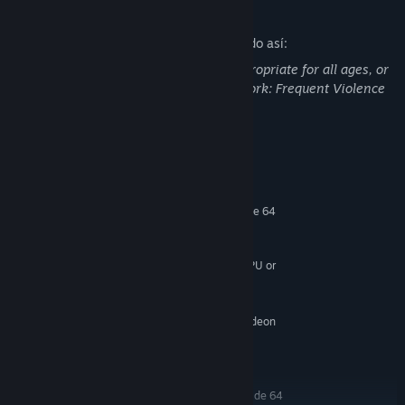
Descripción del contenido para adultos
Los desarrolladores describen su contenido así:
This Game may contain content not appropriate for all ages, or
may not be appropriate for viewing at work: Frequent Violence
or Gore, General Mature Content
Requisitos del sistema
MÍNIMO:
Requiere un procesador y un sistema operativo de 64
bits
Windows 7 (64 Bit)
SO *:
High-Performance Dual Core CPU or
PROCESADOR:
Quad Core CPU
4 GB de RAM
MEMORIA:
NVIDIA GeForce GTX 460 / AMD Radeon
GRÁFICOS:
HD5850
Versión 9.0c
DIRECTX:
RECOMENDADO:
Requiere un procesador y un sistema operativo de 64