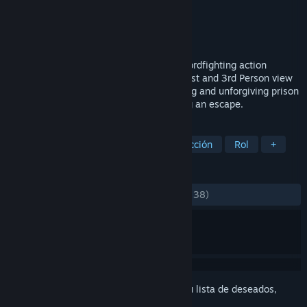
Desarrollador
Lone Artisan Games
Editor
Lone Artisan Games
Lanzado el
28 FEB 2018
Elium - Prison Escape is a skill-based swordfighting action
roguelite in a medieval setting. Play in First and 3rd Person view
with shooter-like controls, in a challenging and unforgiving prison
environment with the main goal of finding an escape.
ETIQUETAS
Espadas
Indie
Violentos
Acción
Rol
+
RESEÑAS
DESDE EL PRINCIPIO:
Variadas
(68 % de 38)
Inicia sesión
para añadir este artículo a tu lista de deseados,
seguirlo o marcarlo como ignorado.