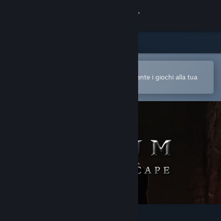
Accedi
Negozio
Comunità
Apri nell'app mobile di Steam
Per acquistare o aggiungere facilmente i giochi alla tua
Lista dei desideri
Informazioni
Assistenza
Cambia la lingua
Ottieni l'app mobile di Steam
Visualizza il sito web per desktop
Elium - Prison Escape