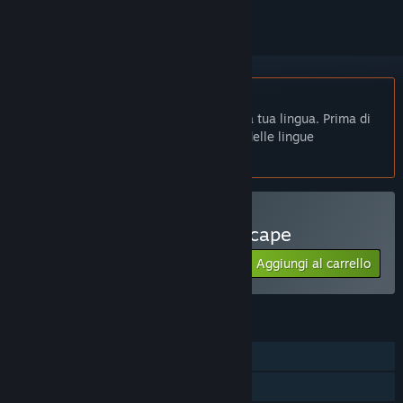
Non disponibile in Italiano
Questo prodotto non è disponibile nella tua lingua. Prima di
effettuare l'acquisto, controlla la lista delle lingue
disponibili.
Acquista Elium - Prison Escape
Aggiungi al carrello
$11.99
FUNZIONALITÀ
Giocatore singolo
Achievement di Steam