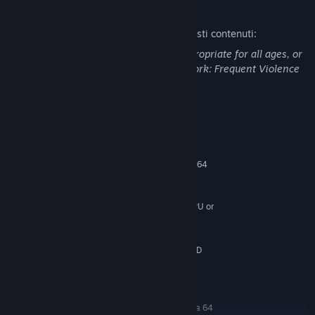
Descrizione del contenuto per adulti
Ecco come gli sviluppatori descrivono questi contenuti:
This Game may contain content not appropriate for all ages, or
may not be appropriate for viewing at work: Frequent Violence
or Gore, General Mature Content
Requisiti di sistema
MINIMI:
Richiede un processore e un sistema operativo a 64
bit
Windows 7 (64 Bit)
SISTEMA OPERATIVO *:
High-Performance Dual Core CPU or
PROCESSORE:
Quad Core CPU
4 GB di RAM
MEMORIA:
NVIDIA GeForce GTX 460 / AMD
SCHEDA VIDEO:
Radeon HD5850
Versione 9.0c
DIRECTX:
CONSIGLIATI:
Richiede un processore e un sistema operativo a 64