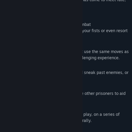
find an escape or die in the attempt.
Key Features:
1stPerson / 3rdPerson melee action combat
Fight with a sword, equip a shield, use your fists or even resort
to fight with objects around you.
Reactive Combat AI
Engage with zealous prison guards that use the same moves as
the player, making for a tense and challenging experience.
Action and Stealth playing styles
Hide in the shadows, turn off lights and sneak past enemies, or
take your opponents by force.
Alone or with help
Explore and fight on your own or rescue other prisoners to aid
in your escape.
Random dungeon generation
Experience a new level layout on every play, on a series of
hand-crafted areas assembled procedurally.