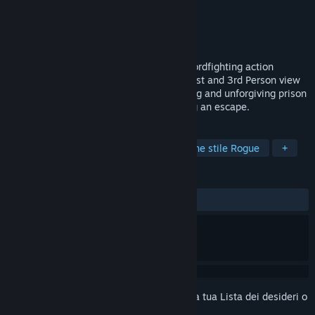
Sviluppatore
Lone Artisan Games
Editore
Lone Artisan Games
Rilasciato
28 feb 2018
Elium - Prison Escape is a skill-based swordfighting action
roguelite in a medieval setting. Play in First and 3rd Person view
with shooter-like controls, in a challenging and unforgiving prison
environment with the main goal of finding an escape.
ETICHETTE
Spade
Indie
Violenza
Azione stile Rogue
+
RECENSIONI
DI SEMPRE:
Nella media
(68% di 38)
Accedi
per aggiungere questo articolo alla tua Lista dei desideri o
per ignorarlo.