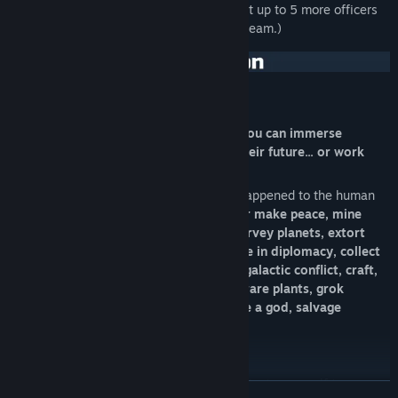
(Don't worry: Later you'll be able to recruit up to 5 more officers
of different disciplines to round out your team.)
Is up to you!
14 major factions have full quest lines you can immerse
yourself in: learn their history, secure their future... or work
against them!
You start with a quest to "find out what happened to the human
colony", but it's optional.
You can fight or make peace, mine
asteroids, buy and sell commodities, survey planets, extort
freighters, smuggle illegal goods, engage in diplomacy, collect
powerful artifacts, choose a side in the galactic conflict, craft,
become famous (or infamous), harvest rare plants, grok
creatures, destroy the universe, become a god, salvage
shipwrecks, avenge humanity...
Or don't.
It's a galactic sandbox where you can dedicate yourself to a
ĐỌC THÊM