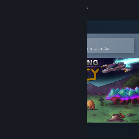
Đăng nhập
Cửa hàng
Cộng đồng
Mở bằng ứng dụng Steam di động
Để dễ dàng mua hoặc thêm vào danh sách ước
Thông tin
Hỗ trợ
Thay đổi ngôn ngữ
Cài ứng dụng Steam di động
Xem web cho desktop
Approaching Infinity