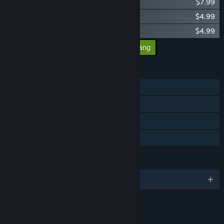
Approaching Infinity: Shipyards
$7.99
Approaching Infinity - Classic Plus
$4.99
Approaching Infinity: Interface Expansion
$4.99
Thêm toàn bộ DLC vào giỏ hàng
$27.96
TÍNH NĂNG
Chơi đơn
Thành tựu Steam
Thẻ trao đổi Steam
Chia sẻ gia đình
NGÔN NGỮ
Hỗ trợ 1 ngôn ngữ
LIÊN KẾT & THÔNG TIN