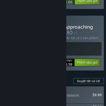
-15%
-23%
Thông tin bộ
Thêm vào giỏ
$21.66
Mua 🔬 Cell Command × Approaching
Infinity 👨‍🚀: Sci-fi Tactics
BỘ
(?)
Mua bộ sản phẩm này để tiết kiệm 15% trên tất cả 2 sản phẩm!
Giá cho bạn:
-15%
Thông tin bộ
Thêm vào giỏ
$30.58
Nội dung cho trò chơi này
Duyệt tất cả
(4)
MỚI
$9.99
Approaching Infinity: Galactic
Disasters