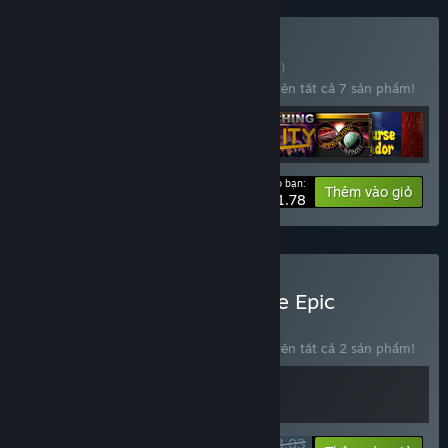
Mua IBOLOGY Bundle
BỘ
(?)
Mua bộ sản phẩm này để tiết kiệm 15% trên tất cả 7 sản phẩm!
Giá cho bạn:
-15%
Thông tin bộ
Thêm vào giỏ
$51.78
Mua Cosmic & Arcane: The Epic
Roguelike Collection
BỘ
(?)
Mua bộ sản phẩm này để tiết kiệm 15% trên tất cả 2 sản phẩm!
$28.03