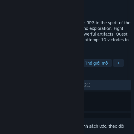
Nhà phát triển
IBOL
Nhà phát hành
IBOL
,
IBOLOGY
Phát hành
29 Thg04, 2025
Approaching Infinity is a turn-based space RPG in the spirit of the
sci-fi classics, with endless progression and exploration. Fight
tactical battles or use diplomacy. Seek powerful artifacts. Quest,
mine, trade, and craft. Level up forever or attempt 10 victories in
hardcore or adventure mode.
THEO NHÃN
Khoa học viễn tưởng
Khám phá
Thế giới mở
+
ĐÁNH GIÁ
TRƯỚC NAY:
Cực kỳ tích cực
(95% trên 721)
Đăng nhập
để thêm sản phẩm này vào danh sách ước, theo dõi,
hoặc đánh dấu nó thành "đã phớt lờ"