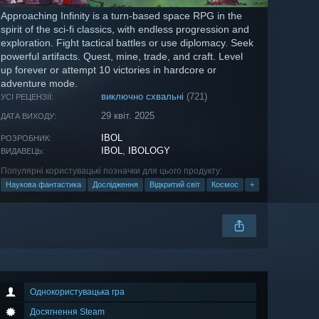
Approaching Infinity is a turn-based space RPG in the
spirit of the sci-fi classics, with endless progression and
exploration. Fight tactical battles or use diplomacy. Seek
powerful artifacts. Quest, mine, trade, and craft. Level
up forever or attempt 10 victories in hardcore or
adventure mode.
виключно схвальні
(721)
УСІ РЕЦЕНЗІЇ:
29 квіт. 2025
ДАТА ВИХОДУ:
IBOL
РОЗРОБНИК:
IBOL
,
IBOLOGY
ВИДАВЕЦЬ:
Популярні користувацькі позначки для цього продукту:
Наукова фантастика
Дослідження
Відкритий світ
Космос
+
Однокористувацька гра
Досягнення Steam