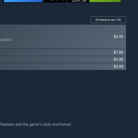
Оглянути всі
(4)
$9.99
sasters
$7.99
$4.99
$4.99
of features and the game’s style and humor.”