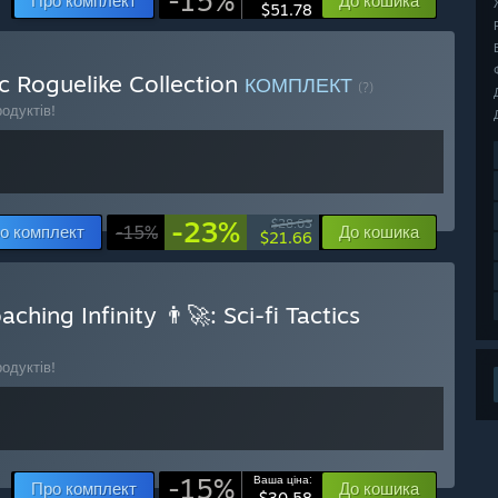
-15%
Про комплект
До кошика
$51.78
c Roguelike Collection
КОМПЛЕКТ
(?)
одуктів!
-23%
$28.03
о комплект
-15%
До кошика
$21.66
ng Infinity 👨‍🚀: Sci-fi Tactics
одуктів!
-15%
Ваша ціна:
Про комплект
До кошика
$30.58