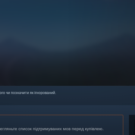
ого чи позначити як ігнорований.
регляньте список підтримуваних мов перед купівлею.