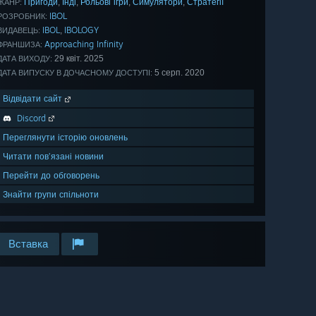
Пригоди
Інді
Рольові ігри
Симулятори
Стратегії
,
,
,
,
ЖАНР:
IBOL
РОЗРОБНИК:
IBOL
IBOLOGY
,
ВИДАВЕЦЬ:
Approaching Infinity
ФРАНШИЗА:
29 квіт. 2025
ДАТА ВИХОДУ:
5 серп. 2020
ДАТА ВИПУСКУ В ДОЧАСНОМУ ДОСТУПІ:
Відвідати сайт
Discord
Переглянути історію оновлень
Читати пов’язані новини
Перейти до обговорень
Знайти групи спільноти
Вставка