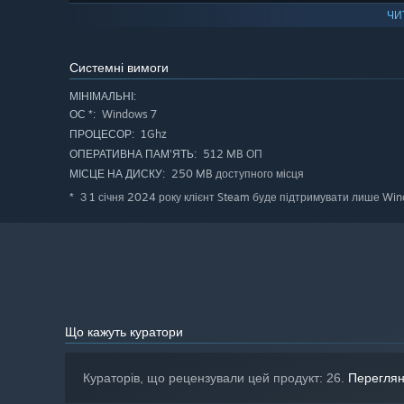
ЧИ
Системні вимоги
МІНІМАЛЬНІ:
Windows 7
ОС *:
1Ghz
ПРОЦЕСОР:
512 MB ОП
ОПЕРАТИВНА ПАМ’ЯТЬ:
250 MB доступного місця
МІСЦЕ НА ДИСКУ:
З 1 січня 2024 року клієнт Steam буде підтримувати лише Windo
*
(We recently conducted a survey in the Discord: Half of p
far they can go.)
Що кажуть куратори
Victory is not assured in this dangerous broken galaxy. D
Кураторів, що рецензували цей продукт: 26.
Переглян
or around the next bend in that underground tunnel. It is