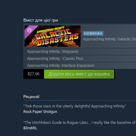
Вміст для цієї гри
НОВИНКА
Approaching Infinity: Galactic Di
Approaching Infinity: Shipyards
Approaching Infinity - Classic Plus
Approaching Infinity: Interface Expansion
Додати весь вміст до кошика
$27.96
Рецензії
“Trek those stars in the utterly delightful Approaching Infinity”
Rock Paper Shotgun
“The Hitchhikers Guide to Rogue-Likes... I really like the baseline 
BlindiRL