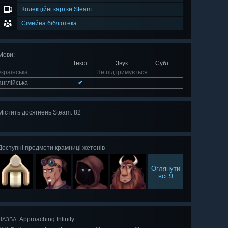
Колекційні картки Steam
Сімейна бібліотека
Мови
:
Текст
Звук
Субт.
українська
Не підтримується
англійська
✔
Містить досягнень Steam: 82
Оглянути
всі 82
Доступні предмети крамниці жетонів
Оглянути
всі 9
Approaching Infinity
НАЗВА: