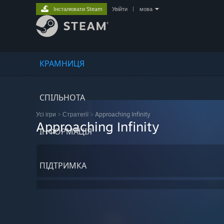
Інсталювати Steam
Увійти
|
мова
КРАМНИЦЯ
СПІЛЬНОТА
Усі ігри
>
Стратегії
>
Approaching Infinity
Approaching Infinity
ІНФОРМАЦІЯ
ПІДТРИМКА