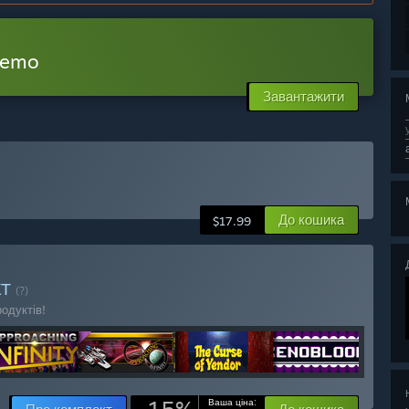
Demo
Завантажити
До кошика
$17.99
КТ
(?)
одуктів!
Ваша ціна: