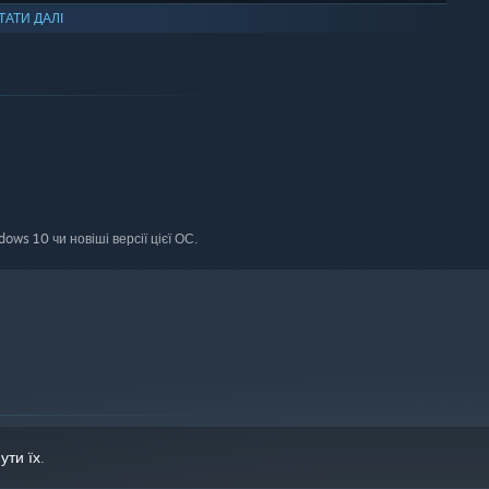
ТАТИ ДАЛІ
ws 10 чи новіші версії цієї ОС.
layers go for a faction victory, the other half try to see how
eath could be waiting just beyond that nebula, behind a tree,
ути їх
.
 most assuredly waiting for you in shipwrecks and star temples.