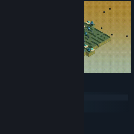
Systémové požadavky
Windows
macOS
SteamOS + Linux
MINIMÁLNÍ:
Vyžaduje 64bitový procesor a operační systém
Windows 10
OS: