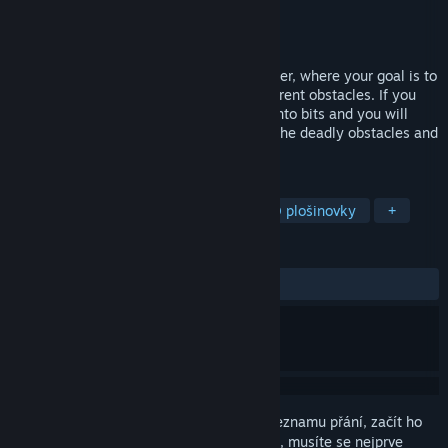
Vývojář
brokenbyte
Vydavatel
brokenbyte
Vydání
22. čvn. 2022
Lost Bits is an abstract precision platformer, where your goal is to
collect all the small cubes and avoid different obstacles. If you
touch any obstacle your hero will decay into bits and you will
start over again. Guide the cube through the deadly obstacles and
collect all the lost bits.
ZNAČKY
Precizní plošinovky
Obtížné
3D plošinovky
+
RECENZE
VŠECHNY:
3 uživatelských recenzí
()
Abyste si mohli tento produkt přidat do seznamu přání, začít ho
sledovat nebo ho zařadit mezi ignorované, musíte se nejprve