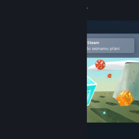
Přihlásit se
Obchod
Komunita
Otevřete v mobilní aplikaci služby Steam
Pro snazší zakoupení nebo přidání do seznamu přání
Informace
Podpora
Změnit jazyk
Mobilní aplikace služby Steam
Desktopová verze stránky
Lost Bits