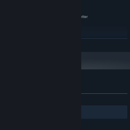
Intel i5 or AMD equivalent
PROCESOR:
8 GB RAM
PAMĚŤ:
Intel UHD Graphics 630 or better
GRAFICKÁ KARTA:
300 MB volného místa
PEVNÝ DISK:
DOPORUČENÉ:
Vyžaduje 64bitový procesor a operační systém
Windows 10
OS:
ZJISTIT VÍCE
Intel i5 or AMD equivalent
PROCESOR:
8 GB RAM
PAMĚŤ:
Nvidia RTX 2060 or better
GRAFICKÁ KARTA:
300 MB volného místa
PEVNÝ DISK:
Uživatelské recenze produktu Lost Bits
Informace o recenzích
Vaše předvolby
VŠECHNY:
3 uživatelských recenzí
()
Filtry
Vaše jazyky