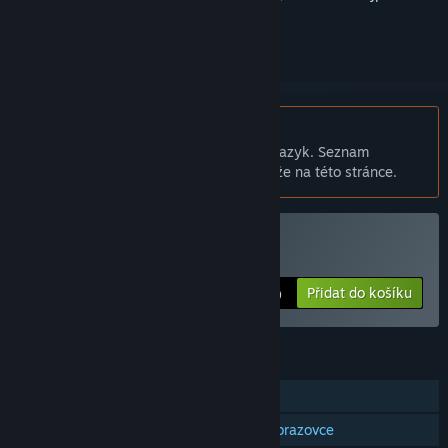
přihlásit
.
Čeština není podporována
Tento produkt nepodporuje Váš místní jazyk. Seznam
podporovaných jazyků je k dispozici níže na této stránce.
Zakoupit Lost Bits
Přidat do košíku
$1.99
FUNKCE
Režim pro jednoho hráče
Kooperace na sdílené/rozdělené obrazovce