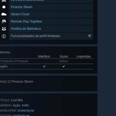
Proezas Steam
Steam Cloud
Remote Play Together
Partilha de Biblioteca
Funcionalidades de perfil limitadas
Idiomas
:
Interface
Vozes
Legendas
Português (Portugal)
Indisp.
Inglês
✔
✔
Inclui 12 Proezas Steam
Ver tudo
(12)
Lost Bits
TÍTULO:
Ação
Indie
,
GÉNERO:
brokenbyte
DEVELOPER:
brokenbyte
EDITORA: