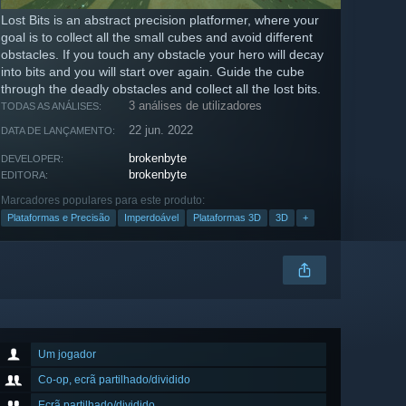
Lost Bits is an abstract precision platformer, where your
goal is to collect all the small cubes and avoid different
obstacles. If you touch any obstacle your hero will decay
into bits and you will start over again. Guide the cube
through the deadly obstacles and collect all the lost bits.
3 análises de utilizadores
TODAS AS ANÁLISES:
22 jun. 2022
DATA DE LANÇAMENTO:
brokenbyte
DEVELOPER:
brokenbyte
EDITORA:
Marcadores populares para este produto:
Plataformas e Precisão
Imperdoável
Plataformas 3D
3D
+
Um jogador
Co-op, ecrã partilhado/dividido
Ecrã partilhado/dividido