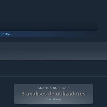
ER MAIS
ANÁLISES NO GERAL:
3 análises de utilizadores
(3 análises)