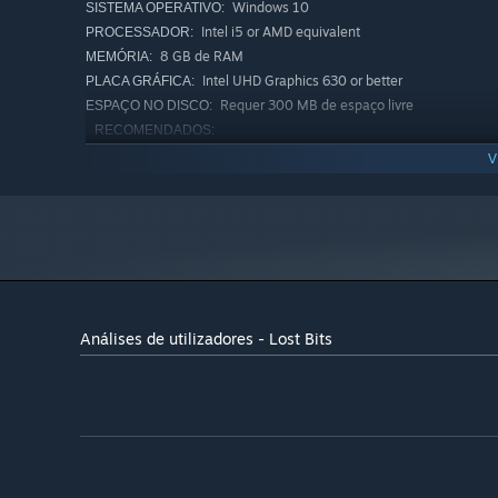
Windows 10
SISTEMA OPERATIVO:
Intel i5 or AMD equivalent
PROCESSADOR:
8 GB de RAM
MEMÓRIA:
Intel UHD Graphics 630 or better
PLACA GRÁFICA:
Requer 300 MB de espaço livre
ESPAÇO NO DISCO:
RECOMENDADOS:
Requer um sistema operativo e processador de 64
V
bits
Windows 10
SISTEMA OPERATIVO:
Intel i5 or AMD equivalent
PROCESSADOR:
8 GB de RAM
MEMÓRIA:
Nvidia RTX 2060 or better
PLACA GRÁFICA:
Requer 300 MB de espaço livre
ESPAÇO NO DISCO:
Análises de utilizadores - Lost Bits