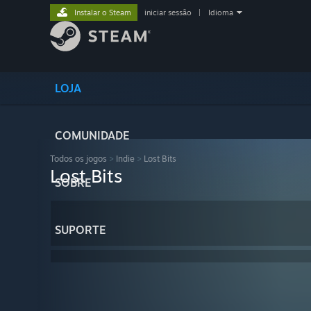
Instalar o Steam
iniciar sessão
|
Idioma
LOJA
COMUNIDADE
Todos os jogos
>
Indie
>
Lost Bits
Lost Bits
SOBRE
SUPORTE