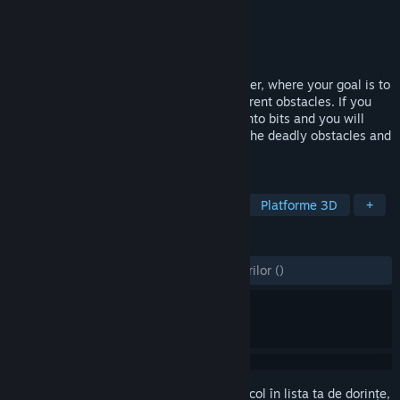
Dezvoltator
brokenbyte
Editor
brokenbyte
Lansare
22 iun. 2022
Lost Bits is an abstract precision platformer, where your goal is to
collect all the small cubes and avoid different obstacles. If you
touch any obstacle your hero will decay into bits and you will
start over again. Guide the cube through the deadly obstacles and
collect all the lost bits.
ETICHETE
Platforme de precizie
Implacabil
Platforme 3D
+
RECENZII
DINTOTDEAUNA:
3 recenzii ale utilizatorilor
()
Conectează-te
pentru a adăuga acest articol în lista ta de dorințe,