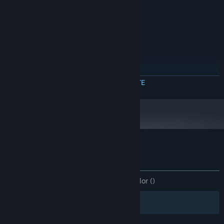
biți
Windows 10
SO:
Intel i5 or AMD equivalent
PROCESOR:
8 GB RAM
MEMORIE:
Intel UHD Graphics 630 or better
GRAFICĂ:
300 MB spațiu disponibil
STOCARE:
RECOMANDAT:
Necesită un procesor și sistem de operare pe 64 de
CITEȘTE MAI MULTE
biți
Windows 10
SO:
Intel i5 or AMD equivalent
PROCESOR:
8 GB RAM
MEMORIE:
Nvidia RTX 2060 or better
GRAFICĂ:
300 MB spațiu disponibil
STOCARE:
Recenziile clienților pentru Lost Bits
Despre recenziile utilizatorilor
Preferințele tale
DINTOTDEAUNA:
3 recenzii ale utilizatorilor
()
Filtre
Limbile tale