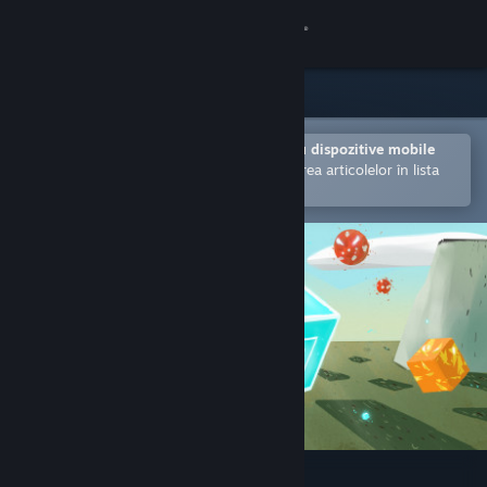
Conectează-te
Magazin
Comunitate
Deschide în aplicația Steam pentru dispozitive mobile
Facilitează achiziționarea și adăugarea articolelor în lista
de dorințe.
Despre
Asistență
Schimbă limba
Obține aplicația Steam pentru dispozitive mobile
Vezi site în versiunea pentru desktop
Lost Bits