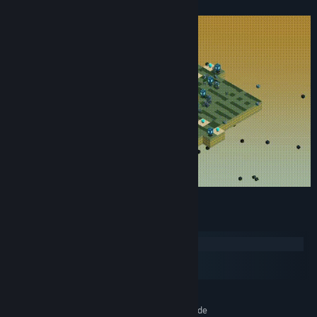
Cerințe de sistem
Windows
macOS
SteamOS + Linux
MINIM:
Necesită un procesor și sistem de operare pe 64 de