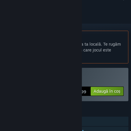
a-l urmări sau a-l marca drept ignorat.
Nu este disponibil în limba: Română
Acest produs nu este disponibil în limba ta locală. Te rugăm
să consulți lista de mai jos cu limbile în care jocul este
disponibil înainte de achiziționare
Cumpără Lost Bits
Adaugă în coș
$1.99
CARACTERISTICI
Un jucător