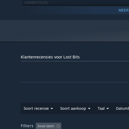
AANBEVOLEN:
Vereist een 64-bitsprocessor en -besturingssysteem
MEER
Windows 10
BESTURINGSSYSTEEM:
Intel i5 or AMD equivalent
PROCESSOR:
8 GB RAM
GEHEUGEN:
Nvidia RTX 2060 or better
GRAFISCHE KAART:
300 MB beschikbare ruimte
OPSLAGRUIMTE:
Klantenrecensies voor Lost Bits
Soort recensie
Soort aankoop
Taal
Datumb
Filters
Jouw talen