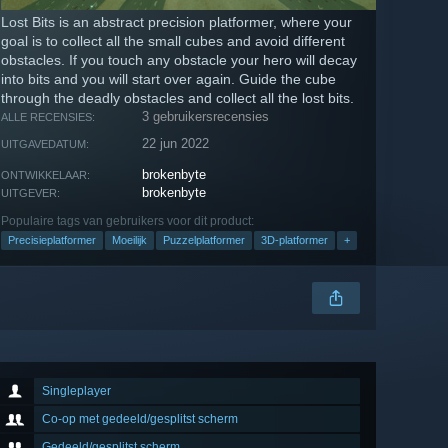
Lost Bits is an abstract precision platformer, where your
goal is to collect all the small cubes and avoid different
obstacles. If you touch any obstacle your hero will decay
into bits and you will start over again. Guide the cube
through the deadly obstacles and collect all the lost bits.
3 gebruikersrecensies
ALLE RECENSIES:
22 jun 2022
UITGAVEDATUM:
brokenbyte
ONTWIKKELAAR:
brokenbyte
UITGEVER:
Populaire tags van gebruikers voor dit product:
Precisieplatformer
Moeilijk
Puzzelplatformer
3D-platformer
+
Singleplayer
Co-op met gedeeld/gesplitst scherm
Gedeeld/gesplitst scherm