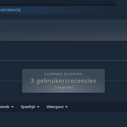
 INFORMATIE
ALGEMENE RECENSIES:
3 gebruikersrecensies
(3 recensies)
ereik
Speeltijd
Weergave