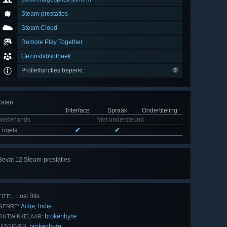
Steam-prestaties
Steam Cloud
Remote Play Together
Gezinsbibliotheek
Profielfuncties beperkt
Talen
:
Interface
Spraak
Ondertiteling
Nederlands
Niet ondersteund
Engels
✔
✔
Bevat 12 Steam-prestaties
Alle
12 bekijken
Lost Bits
TITEL:
Actie
Indie
,
GENRE:
brokenbyte
ONTWIKKELAAR:
brokenbyte
UITGEVER: