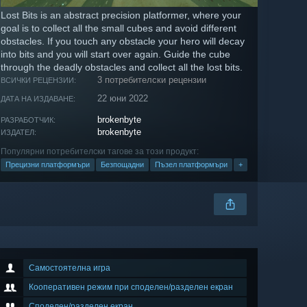
Lost Bits is an abstract precision platformer, where your
goal is to collect all the small cubes and avoid different
obstacles. If you touch any obstacle your hero will decay
into bits and you will start over again. Guide the cube
through the deadly obstacles and collect all the lost bits.
3 потребителски рецензии
ВСИЧКИ РЕЦЕНЗИИ:
22 юни 2022
ДАТА НА ИЗДАВАНЕ:
brokenbyte
РАЗРАБОТЧИК:
brokenbyte
ИЗДАТЕЛ:
Популярни потребителски тагове за този продукт:
Прецизни платформъри
Безпощадни
Пъзел платформъри
+
Самостоятелна игра
Кооперативен режим при споделен/разделен екран
Споделен/разделен екран