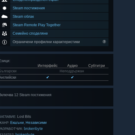
Steam постижения
Steam облак
Steam Remote Play Together
Семейно споделяне
Ограничени профилни характеристики
Езици
:
Интерфейс
Аудио
Субтитри
Български
Неподдържан
Английски
✔
✔
Включва 12 Steam постижения
Преглед на
всички 12
Lost Bits
ЗАГЛАВИЕ:
Екшъни
Независими
,
ЖАНР:
brokenbyte
РАЗРАБОТЧИК:
brokenbyte
ИЗДАТЕЛ: