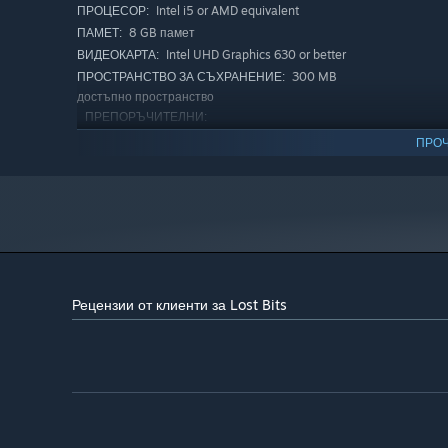
Intel i5 or AMD equivalent
ПРОЦЕСОР:
8 GB памет
ПАМЕТ:
Intel UHD Graphics 630 or better
ВИДЕОКАРТА:
300 MB
ПРОСТРАНСТВО ЗА СЪХРАНЕНИЕ:
достъпно пространство
ПРЕПОРЪЧИТЕЛНИ:
Изисква 64-битов процесор и операционна система
ПРОЧ
Windows 10
ОС:
Intel i5 or AMD equivalent
ПРОЦЕСОР:
8 GB памет
ПАМЕТ:
Nvidia RTX 2060 or better
ВИДЕОКАРТА:
300 MB
ПРОСТРАНСТВО ЗА СЪХРАНЕНИЕ:
достъпно пространство
Рецензии от клиенти за Lost Bits