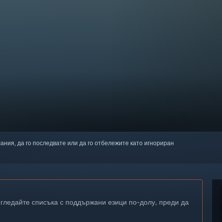
лания, да го последвате или да го отбележите като игнориран
егледайте списъка с поддържани езици по-долу, преди да