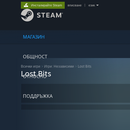
Инсталирайте Steam
вписване
|
език
МАГАЗИН
ОБЩНОСТ
Всички игри
>
Игри: Независими
>
Lost Bits
Lost Bits
ОТНОСНО
ПОДДРЪЖКА