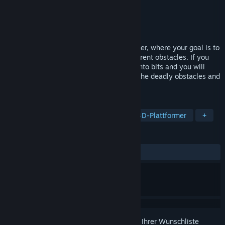
Entwickler
brokenbyte
Publisher
brokenbyte
Veröffentlichung
22. Jun. 2022
Lost Bits is an abstract precision platformer, where your goal is to
collect all the small cubes and avoid different obstacles. If you
touch any obstacle your hero will decay into bits and you will
start over again. Guide the cube through the deadly obstacles and
collect all the lost bits.
TAGS
Präzisionsplattformer
Schwer
3D-Plattformer
+
REZENSIONEN
KEIN ZEITLIMIT:
3 Nutzerrezensionen
()
Melden Sie sich an
, um dieses Produkt zu Ihrer Wunschliste