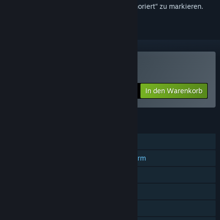
hinzuzufügen, zu abonnieren oder als „Ignoriert“ zu markieren.
Lost Bits kaufen
In den Warenkorb
$1.99
FUNKTIONEN
Einzelspieler
Koop-Spiele mit geteiltem Bildschirm
Geteilter Bildschirm
Steam-Errungenschaften
Steam Cloud