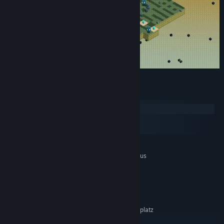
Systemanforderungen
Windows
macOS
SteamOS + Linux
MINDESTANFORDERUNGEN:
Setzt 64-Bit-Prozessor und -Betriebssystem voraus
Windows 10
BETRIEBSSYSTEM:
Intel i5 or AMD equivalent
PROZESSOR:
8 GB RAM
ARBEITSSPEICHER:
Intel UHD Graphics 630 or better
GRAFIK:
300 MB verfügbarer Speicherplatz
SPEICHERPLATZ:
EMPFOHLEN: