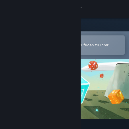
Anmelden
Shop
Community
In der Steam-Mobile-App öffnen
Zum einfachen Kauf oder zum Hinzufügen zu Ihrer
Wunschliste.
Info
Support
Sprache ändern
Steam-Mobile-App herunterladen
Desktopversion anzeigen
Lost Bits