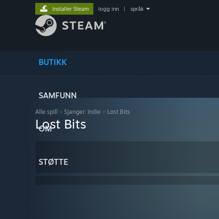
Installer Steam
logg inn
|
språk
BUTIKK
SAMFUNN
Alle spill
>
Sjanger: Indie
>
Lost Bits
Lost Bits
OM
STØTTE