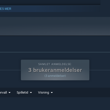
LES MER
SAMLET ANMELDELSE:
3 brukeranmeldelser
(3 anmeldelser)
rvall
Spilletid
Visning