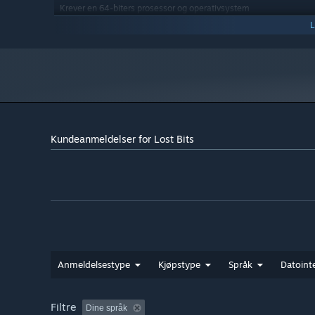
Krever en 64-biters prosessor og operativsystem
Windows 10
OS:
Intel i5 or AMD equivalent
PROSESSOR:
8 GB RAM
MINNE:
Nvidia RTX 2060 or better
GRAFIKK:
300 MB tilgjengelig plass
LAGRING:
Kundeanmeldelser for Lost Bits
Anmeldelsestype
Kjøpstype
Språk
Datointe
Filtre
Dine språk