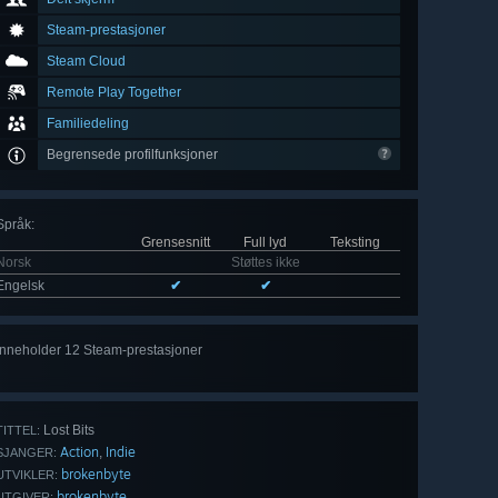
Steam-prestasjoner
Steam Cloud
Remote Play Together
Familiedeling
Begrensede profilfunksjoner
Språk
:
Grensesnitt
Full lyd
Teksting
Norsk
Støttes ikke
Engelsk
✔
✔
Inneholder 12 Steam-prestasjoner
Se
alle 12
Lost Bits
TITTEL:
Action
Indie
,
SJANGER:
brokenbyte
UTVIKLER:
brokenbyte
UTGIVER: