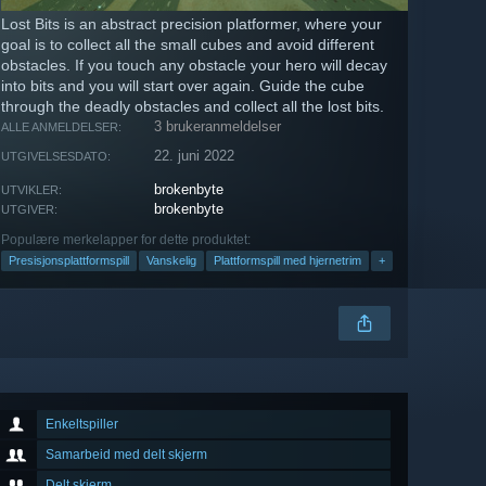
Lost Bits is an abstract precision platformer, where your
goal is to collect all the small cubes and avoid different
obstacles. If you touch any obstacle your hero will decay
into bits and you will start over again. Guide the cube
through the deadly obstacles and collect all the lost bits.
3 brukeranmeldelser
ALLE ANMELDELSER:
22. juni 2022
UTGIVELSESDATO:
brokenbyte
UTVIKLER:
brokenbyte
UTGIVER:
Populære merkelapper for dette produktet:
Presisjonsplattformspill
Vanskelig
Plattformspill med hjernetrim
+
Enkeltspiller
Samarbeid med delt skjerm
Delt skjerm