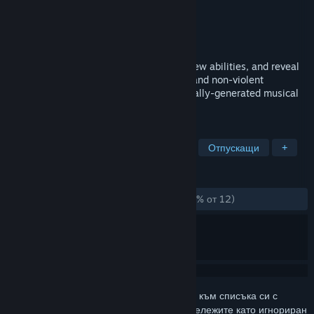
Разработчик
shiftBacktick
Издател
shiftBacktick
Издадена на
22 авг. 2024
Explore a planetary system, synthesize new abilities, and reveal
its past. This interactive EP offers a chill and non-violent
metroidvania experience across procedurally-generated musical
playgrounds.
ТАГОВЕ
Метроидвания
Изследователски
Отпускащи
+
РЕЦЕНЗИИ
ЗА ЦЕЛИЯ ПЕРИОД:
Положителни
(100% от 12)
Впишете се
, за да добавите този артикул към списъка си с
желания, да го последвате или да го отбележите като игнориран