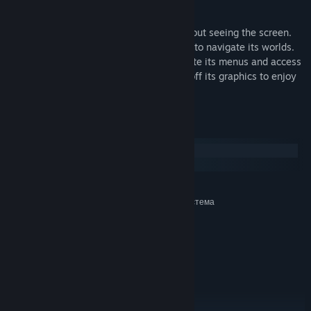
An accessible experience
Periphery Synthetic is fully playable without seeing the screen.
Use echolocation and terrain sonification to navigate its worlds.
Use your favorite screen reader to navigate its menus and access
extra information while in-game. Toggle off its graphics to enjoy
with audio alone.
Системни изисквания
Windows
SteamOS + Linux
МИНИМАЛНИ:
Изисква 64-битов процесор и операционна система
Windows 10
ОС:
SSE2 capable
ПРОЦЕСОР:
2 GB памет
ПАМЕТ:
WebGL2 capable
ВИДЕОКАРТА:
273 MB
ПРОСТРАНСТВО ЗА СЪХРАНЕНИЕ:
достъпно пространство
ПРЕПОРЪЧИТЕЛНИ: