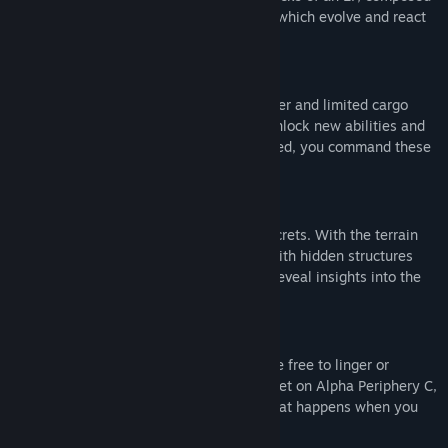
of purely synthesized music and sounds, which evolve and react
to your input in real-time.
Synthesize new abilities
You start with nothing but a terrain scanner and limited cargo
space. By collecting materials, you can unlock new abilities and
enhance them further. When fully upgraded, you command these
worlds in every dimension.
Uncover a mysterious past
Alpha Periphery is also home to many secrets. With the terrain
scanner, you discover new destinations with hidden structures
and artifacts to examine. Together, they reveal insights into the
true purpose of your expedition.
Stay for a while
With zero combat or risk of death, you are free to linger or
experiment. As you catch your tenth sunset on Alpha Periphery C,
you wonder how high the sky goes, or what happens when you
dive into the water at orbital speeds.