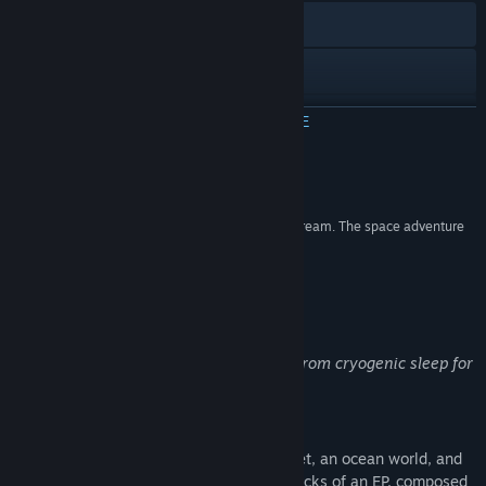
Официален уебсайт
Discord
Преглед на обновленията
ПРОЧЕТЕТЕ ОЩЕ
Преглед на свързаните новини
Рецензии
Преглед на дискусиите
“Periphery Synthetic is a chill, accessible audio dream. The space adventure
is a glimpse into unsighted play.”
Групи в общността
The Verge
Заглавие:
Periphery Synthetic
Относно тази игра
Жанр:
Приключенски
,
Ролеви
,
Симулатори
Дата на издаване:
22 авг. 2024
Greetings surveyor! We have woke you from cryogenic sleep for
an exciting opportunity!
Explore musical playgrounds
Alpha Periphery is home to a desert planet, an ocean world, and
its icy moon. These worlds function as tracks of an EP, composed