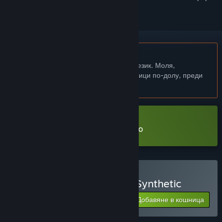
Български език не се поддържа
Този продукт не поддържа родния Ви език. Моля,
прегледайте списъка с поддържани езици по-долу, преди
да го купите
Сваляне Periphery Synthetic Demo
Закупуване на Periphery Synthetic
Добавяне в кошница
$4.99