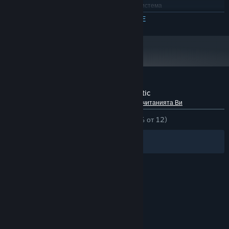
Изисква 64-битов процесор и операционна система
3.5 GHz Quad-Core
ПРОЦЕСОР:
ПРОЧЕТЕТЕ ОЩЕ
8 GB памет
ПАМЕТ:
Рецензии от клиенти за Periphery Synthetic
Относно потребителските рецензии
Предпочитанията Ви
ЗА ЦЕЛИЯ ПЕРИОД:
Положителни
(100% от 12)
Филтри
Езиците Ви
© Valve Corporation. Всички права запазени. Всички
търговски марки принадлежат на съответните им
собственици в САЩ и други страни.
Декларация за
поверителност
|
Юридическа информация
|
Достъпност
|
Условия за ползване на Steam
|
Възстановявания
|
Бисквитки