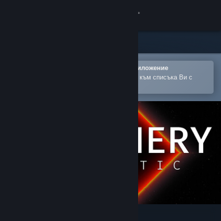
Вписване
Магазин
Общност
Отваряне в мобилното Steam приложение
За лесно закупуване или добавяне към списъка Ви с
желания
Относно
Поддръжка
Смяна на езика
Сдобийте се с мобилното Steam приложение
Преглед на сайта за настолни компютри
Periphery Synthetic