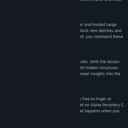
to your input in real-time.
Synthesize new abilities
You start with nothing but a terrain scanner and limited cargo
space. By collecting materials, you can unlock new abilities and
enhance them further. When fully upgraded, you command these
worlds in every dimension.
Uncover a mysterious past
Alpha Periphery is also home to many secrets. With the terrain
scanner, you discover new destinations with hidden structures
and artifacts to examine. Together, they reveal insights into the
true purpose of your expedition.
Stay for a while
With zero combat or risk of death, you are free to linger or
experiment. As you catch your tenth sunset on Alpha Periphery C,
you wonder how high the sky goes, or what happens when you
dive into the water at orbital speeds.