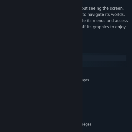
An accessible experience
Periphery Synthetic is fully playable without seeing the screen.
Use echolocation and terrain sonification to navigate its worlds.
Use your favorite screen reader to navigate its menus and access
extra information while in-game. Toggle off its graphics to enjoy
with audio alone.
Rendszerkövetelmények
Windows
SteamOS + Linux
MINIMUM:
64 bites processzor és operációs rendszer szükséges
Windows 10
OP. RENDSZER:
SSE2 capable
PROCESSZOR:
2 GB RAM
MEMÓRIA:
WebGL2 capable
GRAFIKA:
273 MB szabad hely
TÁRHELY:
AJÁNLOTT:
64 bites processzor és operációs rendszer szükséges
3.5 GHz Quad-Core
PROCESSZOR: