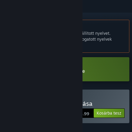
A Magyar nyelv nem támogatott.
Ez a termék nem támogatja a nálad beállított nyelvet.
Kérjük, vásárlás előtt tekintsd át a támogatott nyelvek
listáját.
Periphery Synthetic Demo letöltése
Periphery Synthetic vásárlása
Kosárba tesz
$4.99