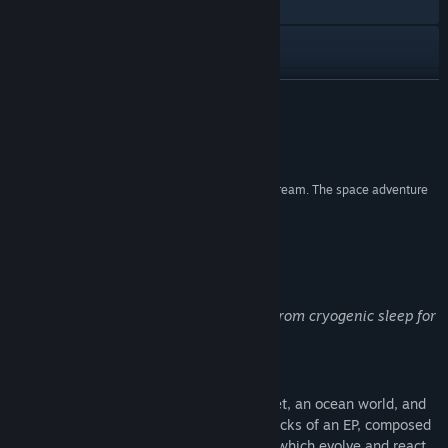
Weboldal meglátogatása
Discord
Frissítési előzmények megnézése
TOVÁBB
Kapcsolódó hírek olvasása
Értékelések
Témák megnézése
“Periphery Synthetic is a chill, accessible audio dream. The space adventure
is a glimpse into unsighted play.”
Közösségi csoportok keresése
The Verge
Cím:
Periphery Synthetic
A játékról
Műfaj:
Kaland
,
Szerepjáték
,
Szimuláció
Megjelenés dátuma:
2024. aug. 22.
Greetings surveyor! We have woke you from cryogenic sleep for
an exciting opportunity!
Explore musical playgrounds
Alpha Periphery is home to a desert planet, an ocean world, and
its icy moon. These worlds function as tracks of an EP, composed
of purely synthesized music and sounds, which evolve and react