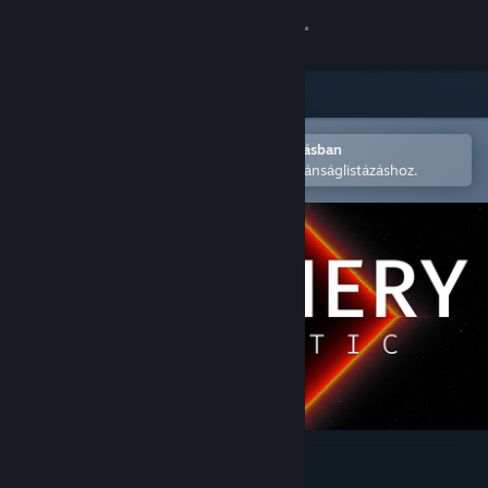
Bejelentkezés
Áruház
Közösség
Megnyitás a Steam mobilalkalmazásban
A könnyű megvásárláshoz vagy kívánságlistázáshoz.
Névjegy
Támogatás
Nyelvváltás
A Steam mobilalkalmazás beszerzése
Asztali weboldalra váltás
Periphery Synthetic