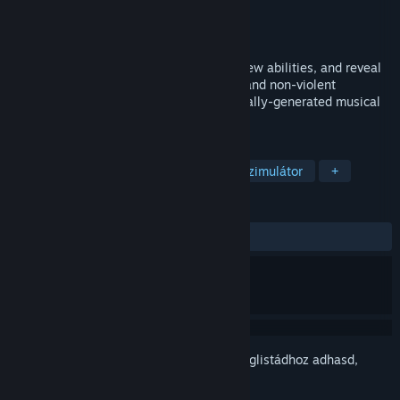
Fejlesztő
shiftBacktick
Kiadó
shiftBacktick
Megjelent
2024. aug. 22.
Explore a planetary system, synthesize new abilities, and reveal
its past. This interactive EP offers a chill and non-violent
metroidvania experience across procedurally-generated musical
playgrounds.
CÍMKÉK
Metroidvania
Felfedezés
Sétaszimulátor
+
ÉRTÉKELÉSEK
MINDEN IDŐK:
Pozitív
(100% / 12)
Jelentkezz be
, hogy ezt a tételt a kívánságlistádhoz adhasd,
követhesd vagy mellőzöttnek jelölhesd.