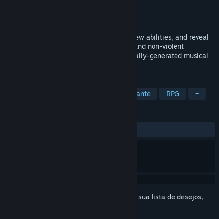
Desenvolvedor
shiftBacktick
Distribuidora
shiftBacktick
Lançado:
22/ago./2024
Explore a planetary system, synthesize new abilities, and reveal
its past. This interactive EP offers a chill and non-violent
metroidvania experience across procedurally-generated musical
playgrounds.
MARCADORES
Metroidvania
Exploração
Relaxante
RPG
+
ANÁLISES
DESDE O INÍCIO:
Positivas
(100% de 12)
Inicie a sessão
para adicionar este item à sua lista de desejos,
segui-lo ou ignorá-lo