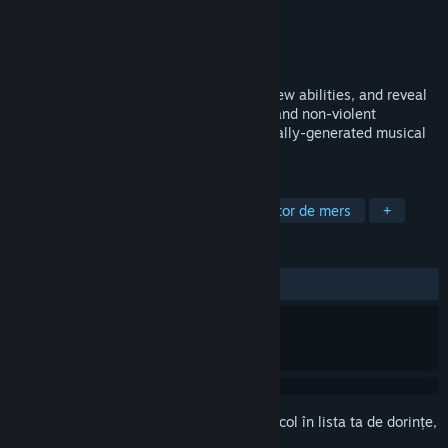
Dezvoltator
shiftBacktick
Editor
shiftBacktick
Lansare
22 aug. 2024
Explore a planetary system, synthesize new abilities, and reveal
its past. This interactive EP offers a chill and non-violent
metroidvania experience across procedurally-generated musical
playgrounds.
ETICHETE
Metroidvania
Explorare
Simulator de mers
+
RECENZII
DINTOTDEAUNA:
Pozitive
(100% din 12)
Conectează-te
pentru a adăuga acest articol în lista ta de dorințe,
a-l urmări sau a-l marca drept ignorat.