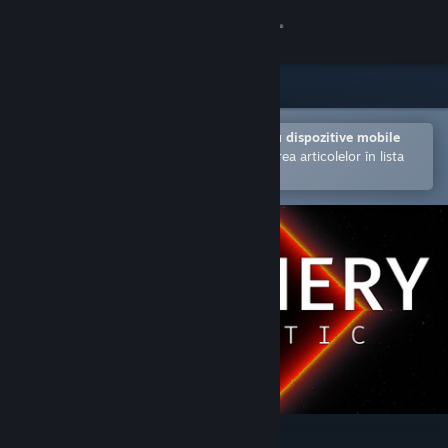
Conectează-te
Magazin
Comunitate
Deschide în aplicația Steam pentru dispozitive mobile
Facilitează achiziționarea și adăugarea articolelor în lista
de dorințe.
Despre
Asistență
Schimbă limba
Obține aplicația Steam pentru dispozitive mobile
Vezi site în versiunea pentru desktop
Periphery Synthetic