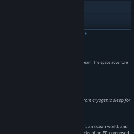
Accesează site-ul oficial
Discord
Vezi istoricul actualizărilor
CITEȘTE MAI MULTE
Citește știri asociate
Recenzii
Vezi discuțiile
“Periphery Synthetic is a chill, accessible audio dream. The space adventure
is a glimpse into unsighted play.”
Găsește grupuri ale comunității
The Verge
Titlu:
Periphery Synthetic
Despre acest joc
Gen:
Aventură
,
RPG
,
Simulatoare
Data lansării:
22 aug. 2024
Greetings surveyor! We have woke you from cryogenic sleep for
an exciting opportunity!
Explore musical playgrounds
Alpha Periphery is home to a desert planet, an ocean world, and
its icy moon. These worlds function as tracks of an EP, composed