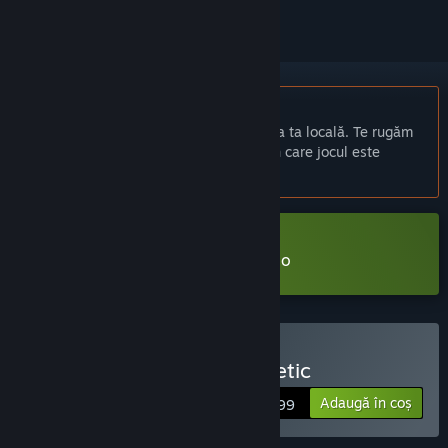
Nu este disponibil în limba: Română
Acest produs nu este disponibil în limba ta locală. Te rugăm
să consulți lista de mai jos cu limbile în care jocul este
disponibil înainte de achiziționare
Descarcă Periphery Synthetic Demo
Cumpără Periphery Synthetic
Adaugă în coș
$4.99