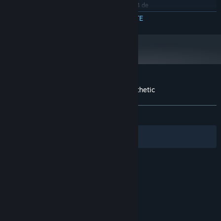
Necesită un procesor și sistem de operare pe 64 de
biți
CITEȘTE MAI MULTE
3.5 GHz Quad-Core
PROCESOR:
8 GB RAM
MEMORIE:
Recenziile clienților pentru Periphery Synthetic
Despre recenziile utilizatorilor
Preferințele tale
DINTOTDEAUNA:
Pozitive
(100% din 12)
Filtre
Limbile tale
© Valve Corporation. Toate drepturile rezervate.
Toate mărcile înregistrate sunt proprietatea
deținătorilor respectivi în SUA și celelalte țări.
Politică de confidențialitate
|
Mențiuni legale
|
Accesibilitate
|
Acordul Steam pentru abonați
|
Rambursări
|
Cookie-uri