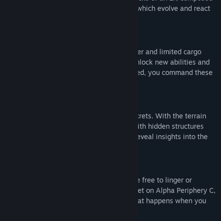
of purely synthesized music and sounds, which evolve and react
to your input in real-time.
Synthesize new abilities
You start with nothing but a terrain scanner and limited cargo
space. By collecting materials, you can unlock new abilities and
enhance them further. When fully upgraded, you command these
worlds in every dimension.
Uncover a mysterious past
Alpha Periphery is also home to many secrets. With the terrain
scanner, you discover new destinations with hidden structures
and artifacts to examine. Together, they reveal insights into the
true purpose of your expedition.
Stay for a while
With zero combat or risk of death, you are free to linger or
experiment. As you catch your tenth sunset on Alpha Periphery C,
you wonder how high the sky goes, or what happens when you
dive into the water at orbital speeds.