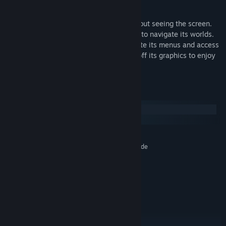
An accessible experience
Periphery Synthetic is fully playable without seeing the screen.
Use echolocation and terrain sonification to navigate its worlds.
Use your favorite screen reader to navigate its menus and access
extra information while in-game. Toggle off its graphics to enjoy
with audio alone.
Cerințe de sistem
Windows
SteamOS + Linux
MINIM:
Necesită un procesor și sistem de operare pe 64 de
biți
Windows 10
SO:
SSE2 capable
PROCESOR:
2 GB RAM
MEMORIE:
WebGL2 capable
GRAFICĂ:
273 MB spațiu disponibil
STOCARE:
RECOMANDAT: