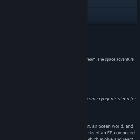
İnternet sitesini ziyaret et
Discord
Güncelleme geçmişini görüntüle
DEVAMINI OKU
İlgili haberleri oku
İncelemeler
Tartışmaları görüntüle
“Periphery Synthetic is a chill, accessible audio dream. The space adventure
is a glimpse into unsighted play.”
Topluluk gruplarını bul
The Verge
Başlık:
Periphery Synthetic
Bu Oyun Hakkında
Tür:
Macera
,
RYO
,
Simülasyon
Çıkış Tarihi:
22 Ağu 2024
Greetings surveyor! We have woke you from cryogenic sleep for
an exciting opportunity!
Explore musical playgrounds
Alpha Periphery is home to a desert planet, an ocean world, and
its icy moon. These worlds function as tracks of an EP, composed
of purely synthesized music and sounds, which evolve and react