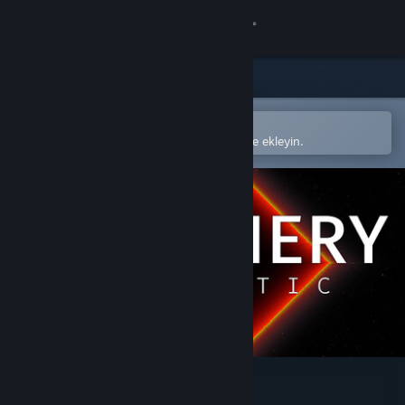
Giriş yap
Mağaza
Topluluk
Steam mobil uygulamasında aç
Kolayca satın alın veya istek listenize ekleyin.
Hakkında
Destek
Dili değiştir
Steam mobil uygulamasını yükle
Masaüstü internet sitesini görüntüle
Periphery Synthetic