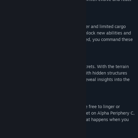
to your input in real-time.
Synthesize new abilities
You start with nothing but a terrain scanner and limited cargo
space. By collecting materials, you can unlock new abilities and
enhance them further. When fully upgraded, you command these
worlds in every dimension.
Uncover a mysterious past
Alpha Periphery is also home to many secrets. With the terrain
scanner, you discover new destinations with hidden structures
and artifacts to examine. Together, they reveal insights into the
true purpose of your expedition.
Stay for a while
With zero combat or risk of death, you are free to linger or
experiment. As you catch your tenth sunset on Alpha Periphery C,
you wonder how high the sky goes, or what happens when you
dive into the water at orbital speeds.