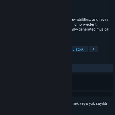
Geliştirici
shiftBacktick
Yayıncı
shiftBacktick
Yayınlandı:
22 Ağu 2024
Explore a planetary system, synthesize new abilities, and reveal
its past. This interactive EP offers a chill and non-violent
metroidvania experience across procedurally-generated musical
playgrounds.
ETIKETLER
Metroidvania
Keşif
Yürüme Simülatörü
+
İNCELEMELER
TÜM ZAMANLAR:
Olumlu
(%100/12)
Bu öğeyi istek listenize eklemek, takip etmek veya yok sayıldı
olarak işaretlemek için
giriş yapın