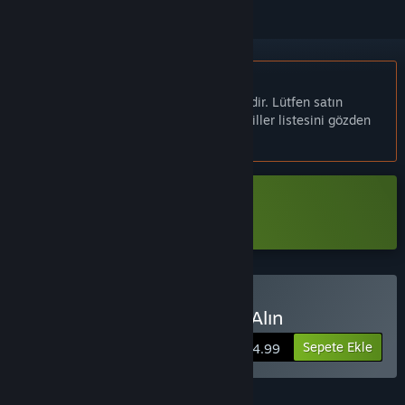
Türkçe desteklenmemektedir
Bu ürün sizin dilinizi desteklememektedir. Lütfen satın
almadan önce aşağıdaki desteklenen diller listesini gözden
geçirin.
Periphery Synthetic Demo İndir
Periphery Synthetic Satın Alın
Sepete Ekle
$4.99