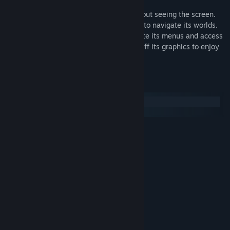
An accessible experience
Periphery Synthetic is fully playable without seeing the screen.
Use echolocation and terrain sonification to navigate its worlds.
Use your favorite screen reader to navigate its menus and access
extra information while in-game. Toggle off its graphics to enjoy
with audio alone.
Sistem Gereksinimleri
Windows
SteamOS + Linux
MINIMUM:
64-bit işlemci ve işletim sistemi gerektirir
Windows 10
İŞLETIM SISTEMI:
SSE2 capable
İŞLEMCI:
2 GB RAM
BELLEK:
WebGL2 capable
EKRAN KARTI:
273 MB kullanılabilir alan
DEPOLAMA:
ÖNERILEN:
64-bit işlemci ve işletim sistemi gerektirir
3.5 GHz Quad-Core
İŞLEMCI: