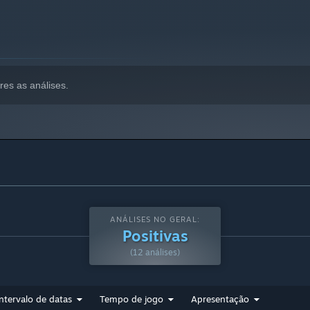
res as análises.
ANÁLISES NO GERAL:
Positivas
(12 análises)
Intervalo de datas
Tempo de jogo
Apresentação