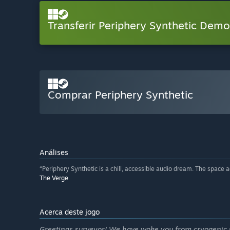
Transferir Periphery Synthetic Demo
Comprar Periphery Synthetic
Análises
“Periphery Synthetic is a chill, accessible audio dream. The space a
The Verge
Acerca deste jogo
Greetings surveyor! We have woke you from cryogenic sl