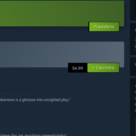
Transferir
+ Carrinho
$4.99
dventure is a glimpse into unsighted play.”
eep for an exciting opportunity!