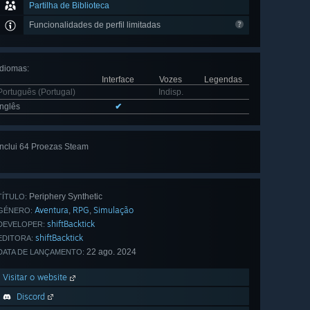
Partilha de Biblioteca
Funcionalidades de perfil limitadas
Idiomas
:
Interface
Vozes
Legendas
Português (Portugal)
Indisp.
Inglês
✔
Inclui 64 Proezas Steam
Ver tudo
(64)
Periphery Synthetic
TÍTULO:
Aventura
RPG
Simulação
,
,
GÉNERO:
shiftBacktick
DEVELOPER:
shiftBacktick
EDITORA:
22 ago. 2024
DATA DE LANÇAMENTO:
Visitar o website
Discord