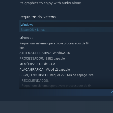
its graphics to enjoy with audio alone.
Requisitos do Sistema
Windows
SteamOS + Linux
MÍNIMOS:
Requer um sistema operativo e processador de 64
bits
Windows 10
SISTEMA OPERATIVO:
SSE2 capable
PROCESSADOR:
2 GB de RAM
MEMÓRIA:
WebGL2 capable
PLACA GRÁFICA:
Requer 273 MB de espaço livre
ESPAÇO NO DISCO:
RECOMENDADOS:
Requer um sistema operativo e processador de 64
bits
V
3.5 GHz Quad-Core
PROCESSADOR:
8 GB de RAM
MEMÓRIA: