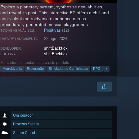
Explore a planetary system, synthesize new abilities,
and reveal its past. This interactive EP offers a chill and
non-violent metroidvania experience across
procedurally-generated musical playgrounds.
Positivas
(12)
TODAS AS ANÁLISES:
22 ago. 2024
DATA DE LANÇAMENTO:
shiftBacktick
DEVELOPER:
shiftBacktick
EDITORA:
Marcadores populares para este produto:
Metroidvania
Exploração
Simulador de Caminhadas
RPG
+
Um jogador
Proezas Steam
Steam Cloud