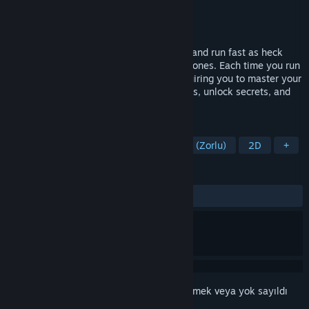
Geliştirici
Tom Sennett Games
Yayıncı
Tom Sennett Games
Yayınlanacak:
2026
The Indie Legend Returns: Bounce, slide, and run fast as heck
through high speed levels in five unique zones. Each time you run
a level it will look and play different, requiring you to master your
instincts to beat record times, earn medals, unlock secrets, and
be the world's fastest! Wishlist Now!
ETIKETLER
Eski Usul
2D Platform
Platform (Zorlu)
2D
+
İNCELEMELER
Kullanıcı incelemesi bulunmuyor
Bu öğeyi istek listenize eklemek, takip etmek veya yok sayıldı
olarak işaretlemek için
giriş yapın