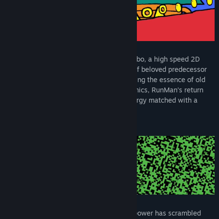
The world's fastest returns in RunMan Turbo, a high speed 2D
platformer continuing the energetic flair of beloved predecessor
RunMan: Race Around the World. Combining the essence of old
school classics with tight, modern mechanics, RunMan’s return
brings wild enthusiasm and unhinged energy matched with a
vibrant aesthetic and groovy soundtrack.
A new challenger wielding a mysterious power has scrambled