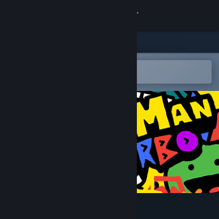
Giriş yap
Mağaza
Topluluk
Steam mobil uygulamasında aç
Kolayca istek listenize ekleyin.
Hakkında
Destek
Dili değiştir
Steam mobil uygulamasını yükle
Masaüstü internet sitesini görüntüle
RunMan Turbo