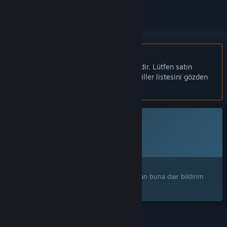
Türkçe desteklenmemektedir
Bu ürün sizin dilinizi desteklememektedir. Lütfen satın
almadan önce aşağıdaki desteklenen diller listesini gözden
geçirin.
Bu oyun Steam'de henüz erişilebilir değil
Planlanan Çıkış Tarihi:
2026
İlginizi mi çekti?
Ürünü istek listenize ekleyerek çıktığı zaman buna dair bildirim
alın.
ÖZELLIKLER