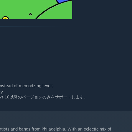
instead of memorizing levels
ty
dows 10以降のバージョンのみをサポートします。
ists and bands from Philadelphia. With an eclectic mix of