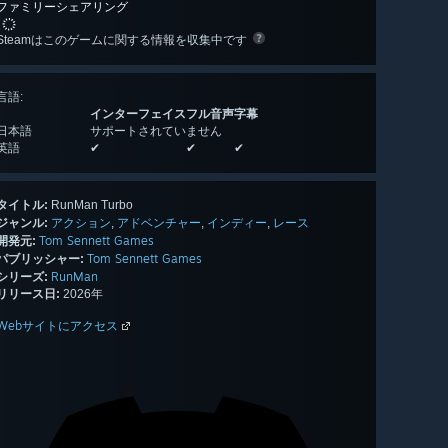
ファミリーシェアリング
Steamはこのゲームに関する情報を収集中です
言語
:
インターフェイス
フル音声
字幕
日本語
サポートされていません
英語
✔
✔
✔
タイトル:
RunMan Turbo
アクション
アドベンチャー
インディー
レース
ジャンル:
,
,
,
Tom Sennett Games
開発元:
Tom Sennett Games
パブリッシャー:
RunMan
シリーズ:
リリース日:
2026年
Webサイトにアクセス