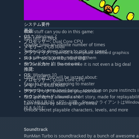
続きを読む
システム要件
最低:
Cool stuff can you do in this game:
OS *:
Windows 7
Run fast as heck
プロセッサー:
Dual Core CPU
Double jump an infinite number of times
メモリー:
2 GB RAM
Turbo slide down slopes to pick up speed
グラフィック:
OpenGL 4-compliant onboard graphics
Kick off walls just by touching them
ストレージ:
100 MB の空き容量
サウンドカード:
Sound card
Be invincible all the time like it is not even a big deal
推奨:
OS:
Windows 10
Other stuff you will be jazzed about:
プロセッサー:
Quad Core CPU
Easy to play, challenging to master
メモリー:
8 GB RAM
Never the same level twice - speedrun on pure instincts 
グラフィック:
Dedicated graphics card
Fast gameplay around a short story, made for replayabili
サウンドカード:
Sound card
*
2024年1月1日（PT）以降、SteamクライアントはWin
Earn medals by beating target times
続きを読む
Unlock secret playable characters, levels, and more
Soundtrack
RunMan Turbo is soundtracked by a bunch of awesome art