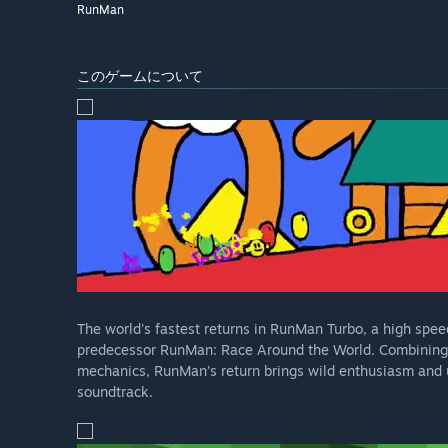
RunMan
このゲームについて
The world's fastest returns in RunMan Turbo, a high speed
predecessor RunMan: Race Around the World. Combining t
mechanics, RunMan’s return brings wild enthusiasm and 
soundtrack.