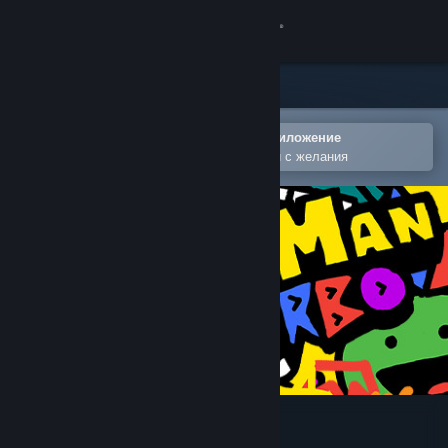
Вписване
Магазин
Общност
Отваряне в мобилното Steam приложение
За лесно добавяне към списъка Ви с желания
Относно
Поддръжка
Смяна на езика
Сдобийте се с мобилното Steam приложение
Преглед на сайта за настолни компютри
RunMan Turbo