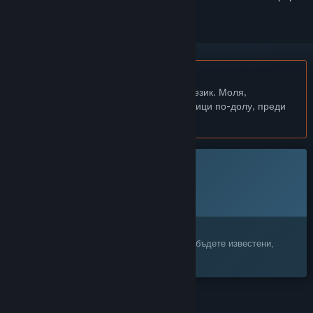
Български език не се поддържа
Този продукт не поддържа родния Ви език. Моля,
прегледайте списъка с поддържани езици по-долу, преди
да го купите
Тази игра все още не е достъпна в Steam
Планирана дата за издаване:
2026
Заинтересовани сте?
Добавете я към своя списък с желания и бъдете известени,
когато стане достъпна.
ХАРАКТЕРИСТИКИ