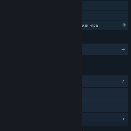
Самостоятелна игра
Семейно споделяне
Steam добива познания относно тази игра
ЕЗИЦИ
Поддържани езици: 1
ВРЪЗКИ И ИНФОРМАЦИЯ
Преглед на обществения център
Официален уебсайт
Discord
Преглед на обновленията