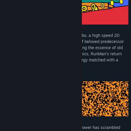
The world's fastest returns in RunMan Turbo, a high speed 2D
platformer continuing the energetic flair of beloved predecessor
RunMan: Race Around the World. Combining the essence of old
school classics with tight, modern mechanics, RunMan’s return
brings wild enthusiasm and unhinged energy matched with a
vibrant aesthetic and groovy soundtrack.
A new challenger wielding a mysterious power has scrambled