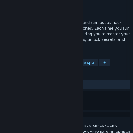
Разработчик
Tom Sennett Games
Издател
Tom Sennett Games
Издаване
2026
The Indie Legend Returns: Bounce, slide, and run fast as heck
through high speed levels in five unique zones. Each time you run
a level it will look and play different, requiring you to master your
instincts to beat record times, earn medals, unlock secrets, and
be the world's fastest! Wishlist Now!
ТАГОВЕ
Стара школа
Двуизмерни платформъри
+
РЕЦЕНЗИИ
Няма потребителски рецензии
Впишете се
, за да добавите този артикул към списъка си с
желания, да го последвате или да го отбележите като игнориран