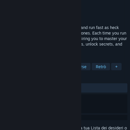
Sviluppatore
Tom Sennett Games
Editore
Tom Sennett Games
Rilascio
2026
The Indie Legend Returns: Bounce, slide, and run fast as heck
through high speed levels in five unique zones. Each time you run
a level it will look and play different, requiring you to master your
instincts to beat record times, earn medals, unlock secrets, and
be the world's fastest! Wishlist Now!
ETICHETTE
Vecchia scuola
Platform 2D
Corse
Retrò
+
RECENSIONI
Nessuna recensione degli utenti
Accedi
per aggiungere questo articolo alla tua Lista dei desideri o