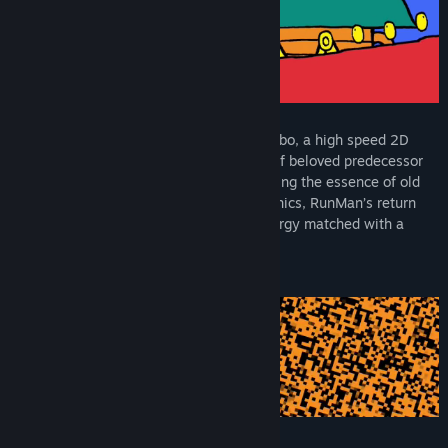
The world's fastest returns in RunMan Turbo, a high speed 2D
platformer continuing the energetic flair of beloved predecessor
RunMan: Race Around the World. Combining the essence of old
school classics with tight, modern mechanics, RunMan’s return
brings wild enthusiasm and unhinged energy matched with a
vibrant aesthetic and groovy soundtrack.