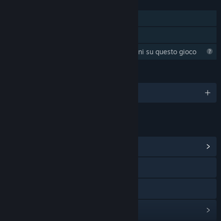
FUNZIONALITÀ
Giocatore singolo
Condivisione familiare
Steam sta raccogliendo informazioni su questo gioco
LINGUE
1 lingue supportate
LINK E INFORMAZIONI
Vai all'hub della Comunità
Visita il sito web
Discord
Mostra la cronologia degli aggiornamenti