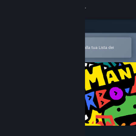
Accedi
Negozio
Comunità
Apri nell'app mobile di Steam
Per aggiungere facilmente i giochi alla tua Lista dei
desideri
Informazioni
Assistenza
Cambia la lingua
Ottieni l'app mobile di Steam
Visualizza il sito web per desktop
RunMan Turbo