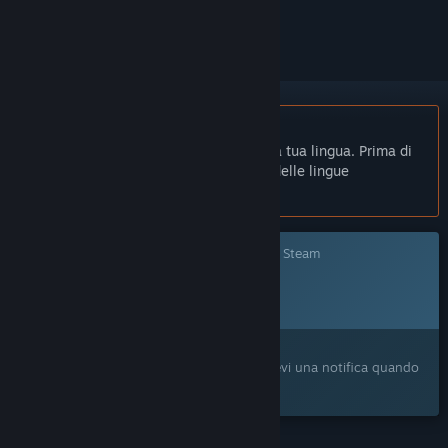
per ignorarlo.
Non disponibile in Italiano
Questo prodotto non è disponibile nella tua lingua. Prima di
effettuare l'acquisto, controlla la lista delle lingue
disponibili.
Questo gioco non è ancora disponibile su Steam
Data di rilascio prevista:
2026
Ti interessa?
Aggiungilo alla tua Lista dei desideri e ricevi una notifica quando
sarà disponibile.