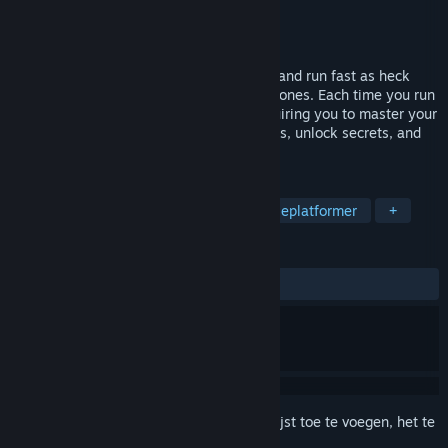
Ontwikkelaar
Tom Sennett Games
Uitgever
Tom Sennett Games
Uitbrengen
2026
The Indie Legend Returns: Bounce, slide, and run fast as heck
through high speed levels in five unique zones. Each time you run
a level it will look and play different, requiring you to master your
instincts to beat record times, earn medals, unlock secrets, and
be the world's fastest! Wishlist Now!
TAGS
Oldskool
2D-platformer
Precisieplatformer
+
RECENSIES
Geen gebruikersrecensies
Meld je aan
om dit artikel aan je verlanglijst toe te voegen, het te
volgen of te negeren