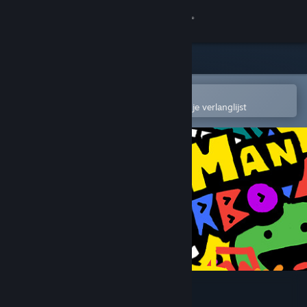
Inloggen
Winkel
Community
In de mobiele Steam-app openen
Om gemakkelijk toe te voegen aan je verlanglijst
Over
Ondersteuning
Taal wijzigen
Download de mobiele Steam-app
Desktopwebsite weergeven
RunMan Turbo