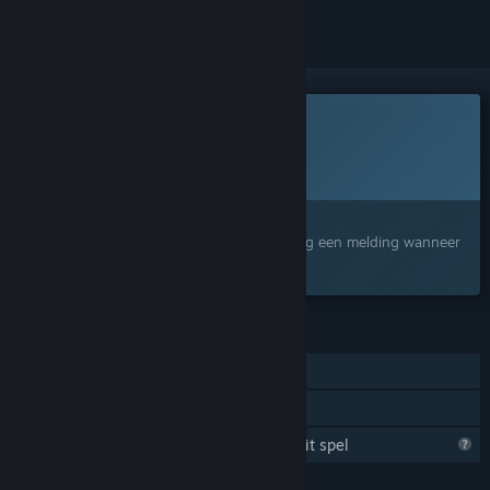
Dit spel is nog niet beschikbaar op Steam
Geplande uitgavedatum:
2026
Geïnteresseerd?
Voeg het toe aan je verlanglijst en ontvang een melding wanneer
het beschikbaar is.
FUNCTIES
Singleplayer
Gezinsbibliotheek
Steam verzamelt informatie over dit spel