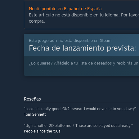
No disponible en Español de España
Este artículo no está disponible en tu idioma. Por favor
compra.
Este juego aún no está disponible en Steam
Fecha de lanzamiento prevista:
¿Lo quieres? Añádelo a tu lista de deseados y recibirás un
Reseñas
“Look, it's really good, OK? I swear. I would never lie to you dawg!”
Tom Sennett
“Ugh, another 2D platformer? Those are so played out already.”
People since the '90s