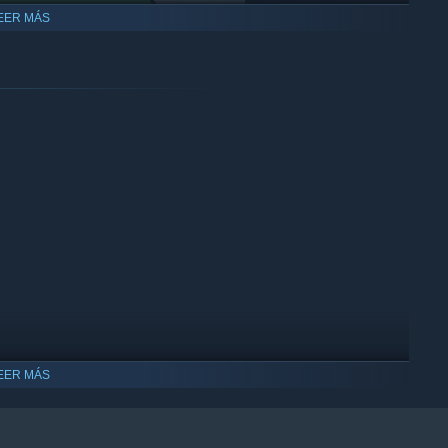
EER MÁS
ts instead of memorizing levels
EER MÁS
lity
ompatible con Windows 10 y versiones posteriores.