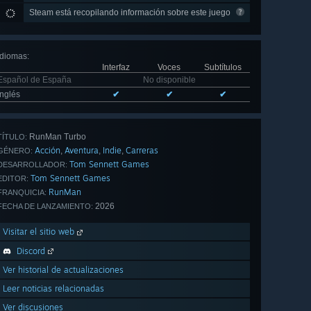
Steam está recopilando información sobre este juego
Idiomas
:
Interfaz
Voces
Subtítulos
Español de España
No disponible
Inglés
✔
✔
✔
RunMan Turbo
TÍTULO:
Acción
Aventura
Indie
Carreras
,
,
,
GÉNERO:
Tom Sennett Games
DESARROLLADOR:
Tom Sennett Games
EDITOR:
RunMan
FRANQUICIA:
2026
FECHA DE LANZAMIENTO:
Visitar el sitio web
Discord
Ver historial de actualizaciones
Leer noticias relacionadas
Ver discusiones