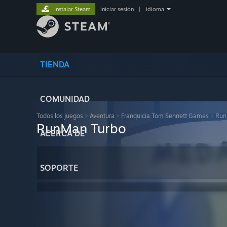
Instalar Steam
iniciar sesión
|
idioma
TIENDA
COMUNIDAD
Todos los juegos
>
Aventura
>
Franquicia Tom Sennett Games
>
Run
RunMan Turbo
ACERCA DE
SOPORTE