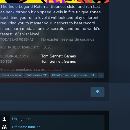
The Indie Legend Returns: Bounce, slide, and run fast
as heck through high speed levels in five unique zones.
Each time you run a level it will look and play different,
requiring you to master your instincts to beat record
times, earn medals, unlock secrets, and be the world's
fastest! Wishlist Now!
No existen reseñas de usuarios
TODAS LAS RESEÑAS:
2026
FECHA DE LANZAMIENTO:
Tom Sennett Games
DESARROLLADOR:
Tom Sennett Games
EDITOR:
Etiquetas populares para este producto:
Vieja escuela
Plataformas 2D
Plataformas de precisión
2D
+
Un jugador
Préstamo familiar