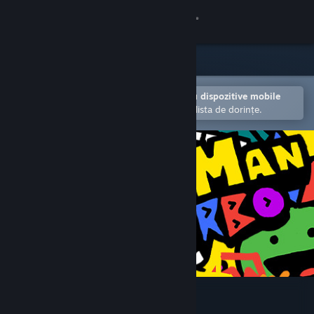
Conectează-te
Magazin
Comunitate
Deschide în aplicația Steam pentru dispozitive mobile
Facilitează adăugarea articolelor în lista de dorințe.
Despre
Asistență
Schimbă limba
Obține aplicația Steam pentru dispozitive mobile
Vezi site în versiunea pentru desktop
RunMan Turbo