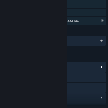
Un jucător
Partajare cu familia
Steam strânge informații despre acest joc
LIMBI
Limbi disponibile: 1
LINKURI ȘI INFORMAȚII
Vezi centrul comunitar al jocului
Accesează site-ul oficial
Discord
Vezi istoricul actualizărilor