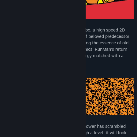
The world's fastest returns in RunMan Turbo, a high speed 2D
platformer continuing the energetic flair of beloved predecessor
RunMan: Race Around the World. Combining the essence of old
school classics with tight, modern mechanics, RunMan’s return
brings wild enthusiasm and unhinged energy matched with a
vibrant aesthetic and groovy soundtrack.
A new challenger wielding a mysterious power has scrambled
RunMan's world! Each time you run through a level, it will look