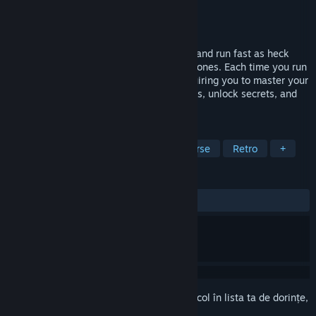
Dezvoltator
Tom Sennett Games
Editor
Tom Sennett Games
Lansare
2026
The Indie Legend Returns: Bounce, slide, and run fast as heck
through high speed levels in five unique zones. Each time you run
a level it will look and play different, requiring you to master your
instincts to beat record times, earn medals, unlock secrets, and
be the world's fastest! Wishlist Now!
ETICHETE
Vechea gardă
Platforme 2D
Curse
Retro
+
RECENZII
Nicio recenzie de utilizator
Conectează-te
pentru a adăuga acest articol în lista ta de dorințe,
a-l urmări sau a-l marca drept ignorat.