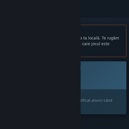
Nu este disponibil în limba: Română
Acest produs nu este disponibil în limba ta locală. Te rugăm
să consulți lista de mai jos cu limbile în care jocul este
disponibil înainte de achiziționare
Acest joc nu este încă disponibil pe Steam
Dată de lansare planificată:
2026
Ți-a stârnit interesul?
Adaugă-l în lista de dorințe pentru a fi notificat atunci când
devine disponibil.
CARACTERISTICI