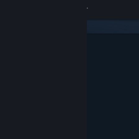
Войти
Магазин
Сообщество
Информация
Поддержка
Изменить язык
Скачать мобильное приложение Steam
Полная версия