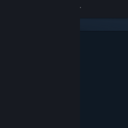
Login
Toko
Komunitas
Tentang
Bantuan
Ubah bahasa
Dapatkan Aplikasi Seluler Steam
Lihat situs web desktop