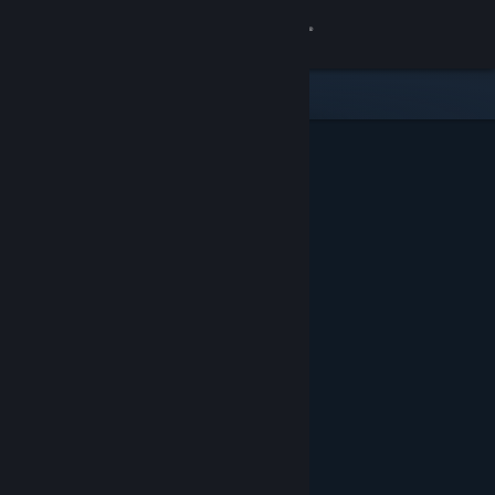
Bejelentkezés
Áruház
Közösség
Névjegy
Támogatás
Nyelvváltás
A Steam mobilalkalmazás beszerzése
Asztali weboldalra váltás