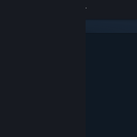
Вписване
Магазин
Общност
Относно
Поддръжка
Смяна на езика
Сдобийте се с мобилното Steam приложение
Преглед на сайта за настолни компютри