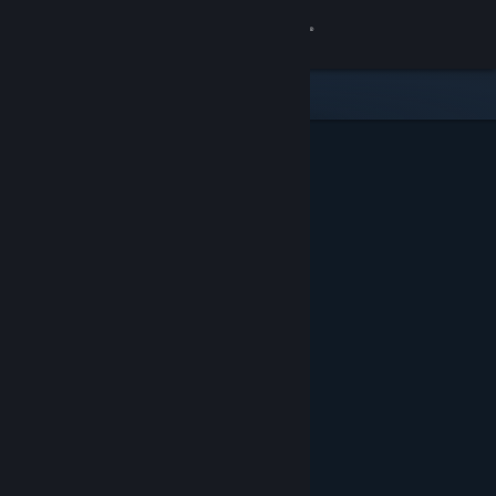
Iniciar sessão
Loja
Comunidade
Sobre
Suporte
Alterar idioma
Baixe o aplicativo móvel do Steam
Ver versão para computadores