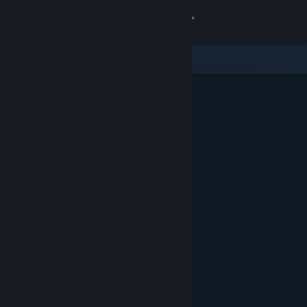
Iniciar sesión
Tienda
Comunidad
Acerca de
Soporte
Cambiar idioma
Descargar Steam Mobile
Ver versión clásica