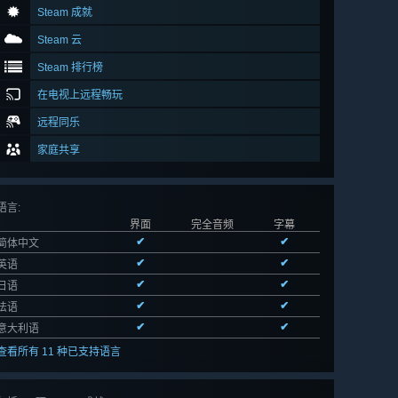
Steam 成就
Steam 云
Steam 排行榜
在电视上远程畅玩
远程同乐
家庭共享
语言
:
界面
完全音频
字幕
✔
✔
简体中文
✔
✔
英语
✔
✔
日语
✔
✔
法语
✔
✔
意大利语
查看所有 11 种已支持语言