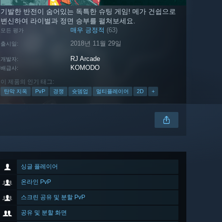
기발한 반전이 숨어있는 독특한 슈팅 게임! 메가 건쉽으로
변신하여 라이벌과 정면 승부를 펼쳐보세요.
매우 긍정적
(63)
모든 평가
2018년 11월 29일
출시일:
RJ Arcade
개발자:
KOMODO
배급사:
이 제품의 인기 태그:
탄막 지옥
PvP
경쟁
슛뎀업
멀티플레이어
2D
+
싱글 플레이어
온라인 PvP
스크린 공유 및 분할 PvP
공유 및 분할 화면