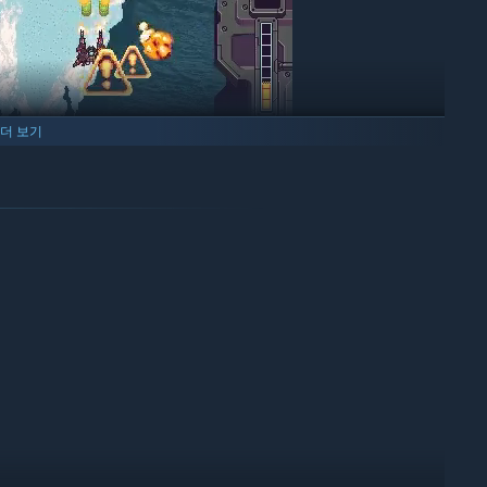
더 보기
택 가능! 2인용 로컬 대전 및 온라인 대전으로 치열한 전투를 펼