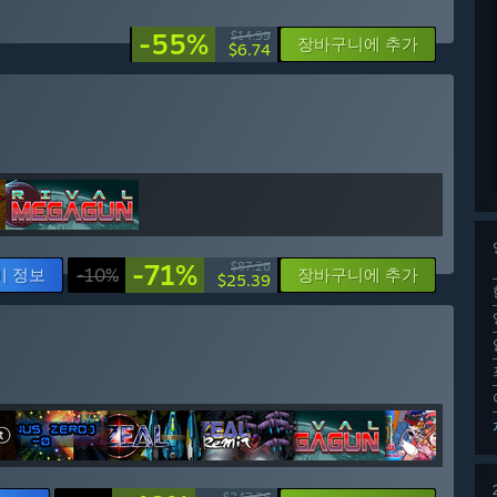
-55%
$14.99
장바구니에 추가
$6.74
-71%
$87.26
미 정보
-10%
장바구니에 추가
$25.39