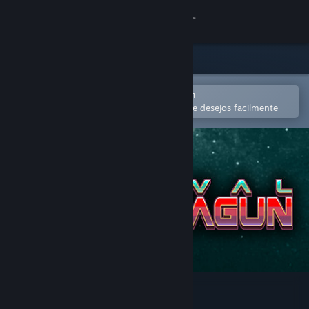
Iniciar sessão
Loja
Comunidade
Abra no aplicativo móvel do Steam
para comprar ou adicionar à lista de desejos facilmente
Sobre
Suporte
Alterar idioma
Baixe o aplicativo móvel do Steam
Ver versão para computadores
Rival Megagun