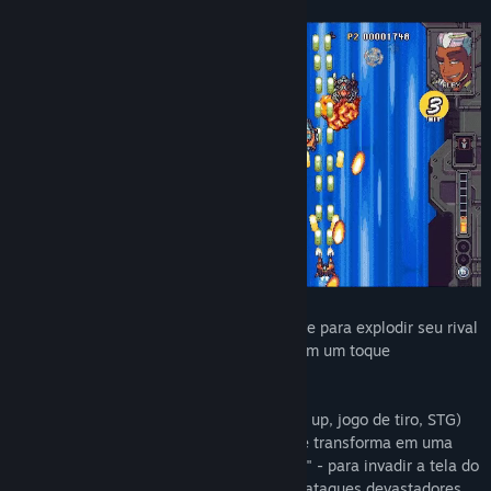
Transforme-se em sua colossal Mega Nave para explodir seu rival
frente a frente neste jogo único de tiro com um toque
competitivo.
Rival Megagun é um shmup (ou shoot 'em up, jogo de tiro, STG)
competitivo em tela dividida onde você se transforma em uma
gigantesca nave mãe - a sua "Mega Nave" - para invadir a tela do
oponente. Crie a sua sequência e desfira ataques devastadores.