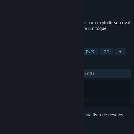
Desenvolvedor
RJ Arcade
Distribuidora
KOMODO
Lançado:
29/nov./2018
Transforme-se em sua colossal Mega Nave para explodir seu rival
frente a frente neste jogo único de tiro com um toque
competitivo.
MARCADORES
Inferno de Balas
Jogador x Jogador (PvP)
2D
+
ANÁLISES
DESDE O INÍCIO:
Muito positivas
(90% de 63)
Inicie a sessão
para adicionar este item à sua lista de desejos,
segui-lo ou ignorá-lo