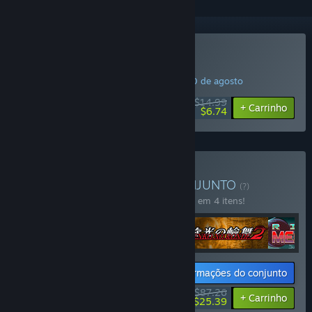
Comprar Rival Megagun
OFERTA DA SEMANA! Oferta válida até 10 de agosto
$14.99
-55%
+ Carrinho
$6.74
Comprar PVP all stars
CONJUNTO
(?)
Compre o conjunto para economizar 10% em 4 itens!
Informações do conjunto
$87.26
-10%
-71%
+ Carrinho
$25.39