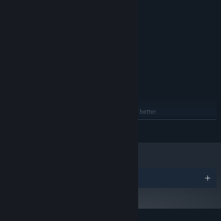
Windows 7
SO *:
Intel Core i3 2 GHz or better
PROCESSADOR:
2 GB de RAM
MEMÓRIA:
Intel(R) HD Graphics 6000
PLACA DE VÍDEO:
Versão 11
DIRECTX:
1 GB de espaço disponível
ARMAZENAMENTO:
RECOMENDADOS:
Windows 10
SO:
Intel Core i5 3 GHz or better
PROCESSADOR:
6 GB de RAM
MEMÓRIA:
NVIDIA GeForce GTX 660 or better
PLACA DE VÍDEO:
Versão 11
DIRECTX:
SAIBA MAIS
1 GB de espaço disponível
ARMAZENAMENTO:
A partir do dia 1º de janeiro de 2024, o cliente Steam será compatível
*
apenas com o Windows 10 ou posterior.
Prêmios