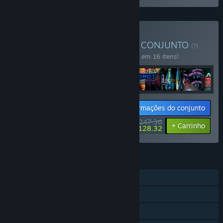
Comprar SHMUP All Stars
CONJUNTO
(?)
Compre o conjunto para economizar 10% em 16 itens!
Informações do conjunto
$247.36
-10%
-48%
+ Carrinho
$128.32
RECURSOS
Um jogador
JxJ on-line
JxJ tela dividida/compart.