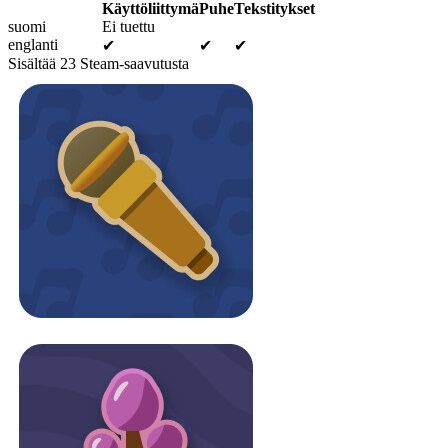
Käyttöliittymä
Puhe
Tekstitykset
suomi
Ei tuettu
englanti
✔
✔
✔
Sisältää 23 Steam-saavutusta