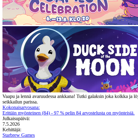
Vaapu ja lennä avaruudessa ankkana! Tutki galaksin joka kolkka ja löy
seikkailun parissa.
Kokonaisarvosana:
Erittäin myönteinen
(84)
- 97 % pelin 84 arvostelusta on myönteisiä.
Julkaisupäivä:
7.5.2026
Kehittäjä:
Starbrew Games