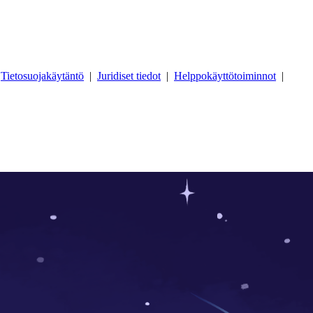
.
Tietosuojakäytäntö
|
Juridiset tiedot
|
Helppokäyttötoiminnot
|