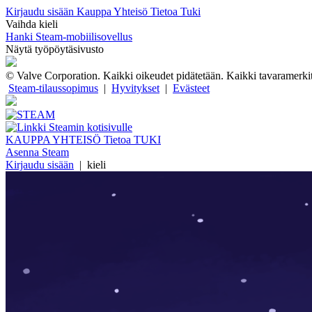
Kirjaudu sisään
Kauppa
Yhteisö
Tietoa
Tuki
Vaihda kieli
Hanki Steam-mobiilisovellus
Näytä työpöytäsivusto
© Valve Corporation. Kaikki oikeudet pidätetään. Kaikki tavaramerkit
Steam-tilaussopimus
|
Hyvitykset
|
Evästeet
KAUPPA
YHTEISÖ
Tietoa
TUKI
Asenna Steam
Kirjaudu sisään
|
kieli