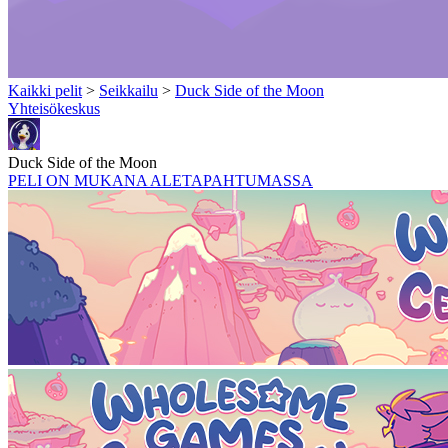
Kaikki pelit
>
Seikkailu
>
Duck Side of the Moon
Yhteisökeskus
Duck Side of the Moon
PELI ON MUKANA ALETAPAHTUMASSA