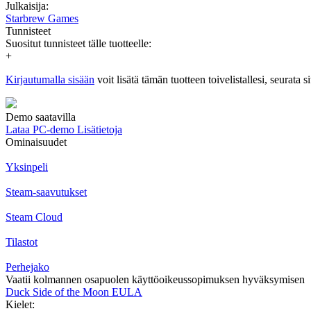
Julkaisija:
Starbrew Games
Tunnisteet
Suositut tunnisteet tälle tuotteelle:
+
Kirjautumalla sisään
voit lisätä tämän tuotteen toivelistallesi, seurata s
Demo saatavilla
Lataa PC-demo
Lisätietoja
Ominaisuudet
Yksinpeli
Steam-saavutukset
Steam Cloud
Tilastot
Perhejako
Vaatii kolmannen osapuolen käyttöoikeussopimuksen hyväksymisen
Duck Side of the Moon EULA
Kielet
: