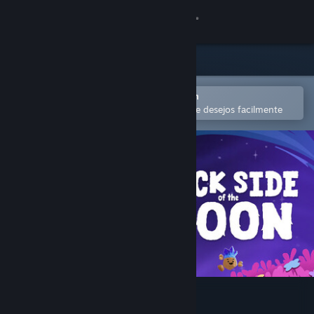
Iniciar sessão
Loja
Comunidade
Abra no aplicativo móvel do Steam
para comprar ou adicionar à lista de desejos facilmente
Sobre
Suporte
Alterar idioma
Baixe o aplicativo móvel do Steam
Ver versão para computadores
Duck Side of the Moon