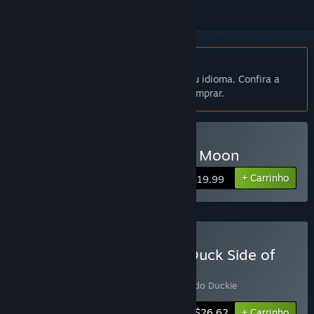
Indisponível em Português (Brasil)
Este produto não está disponível no seu idioma. Confira a
lista de idiomas oferecidos antes de comprar.
Comprar Duck Side of the Moon
+ Carrinho
$19.99
Comprar Dodo Duckie X Duck Side of
the Moon
Inclui 2 itens:
Duck Side of the Moon
,
Dodo Duckie
-10%
Informações do conjunto
$26.62
+ Carrinho