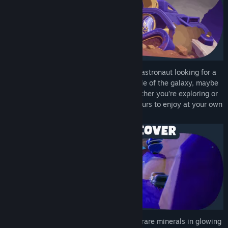
Título:
Duck Side of the Moon
Gênero:
Aventura
,
Casual
,
Indie
Data de lançamento:
7/mai./2026
Fly around as Doug, an overworked duck astronaut looking for a
new homeworld. Crashed on a strange side of the galaxy, maybe
this break is exactly what he needs! Whether you’re exploring or
just soaking in the stars, this galaxy is yours to enjoy at your own
pace.
Dive into a world filled with secrets! Find rare minerals in glowing