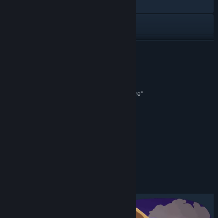
Acesse o site oficial
Discord
TikTok
SAIBA MAIS
Instagram
Análises
YouTube
“Duck Side of the Moon is a cute looking adventure”
IGN
X
“Space is sounding mighty cozy right now”
Bluesky
Polygon
“A quacktastic space adventure”
Veja o histórico de atualizações
80/100 –
Gaming Boulevard
Leia notícias relacionadas
Sobre este jogo
Veja as discussões
Encontre grupos da Comunidade