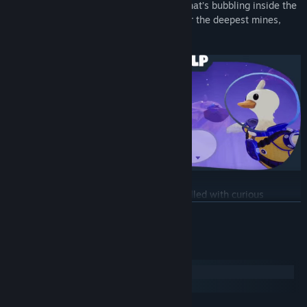
caves, win outfits at the funfair, or see what’s bubbling inside the
volcano... Whether it’s the highest stars or the deepest mines,
every path has something to discover!
Lucky for you, this side of the galaxy is filled with curious
creatures who welcome you. Build a party, solve the town's
SAIBA MAIS
mysteries, win an ice cream, and much more! In this world doing a
little good goes a long way.
Requisitos de sistema
Windows
SteamOS + Linux