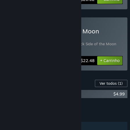
Comprar Duck Side of the Moon
Supporter Bundle
Inclui 2 itens:
Duck Side of the Moon
,
Duck Side of the Moon
Soundtrack
-10%
Informações do conjunto
$22.48
+ Carrinho
Conteúdo para este jogo
Ver todos
(1)
Duck Side of the Moon Soundtrack
$4.99
Adicionar todos ao carrinho
$4.99
RECURSOS
Um jogador