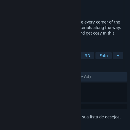
Desenvolvedor
Starbrew Games
Distribuidora
Starbrew Games
Lançado:
7/mai./2026
Waddle and fly as a duck in space! Explore every corner of the
galaxy and find curious creatures and materials along the way.
Craft gadgets, upgrade your spaceship, and get cozy in this
relaxing adventure.
MARCADORES
Aventura
Casual
Exploração
3D
Fofo
+
ANÁLISES
DESDE O INÍCIO:
Muito positivas
(97% de 84)
Inicie a sessão
para adicionar este item à sua lista de desejos,
segui-lo ou ignorá-lo