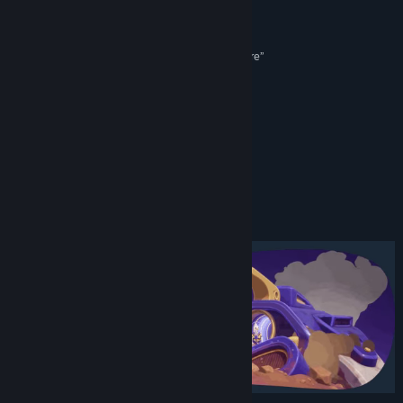
Instagram
Recenze
YouTube
“Duck Side of the Moon is a cute looking adventure”
IGN
X
“Space is sounding mighty cozy right now”
Bluesky
Polygon
“A quacktastic space adventure”
Procházet historii aktualizací
80/100 –
Gaming Boulevard
Zobrazit související novinky
Informace o hře
Zobrazit diskuze
Vyhledat komunitní skupiny
Název:
Duck Side of the Moon
Žánr:
Dobrodružné
,
Nenáročné
,
Nezávislé
Datum vydání:
7. kvě. 2026