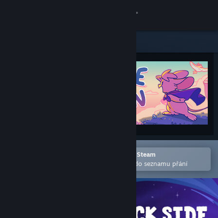
Přihlásit se
Obchod
Komunita
Informace
Podpora
Změnit jazyk
Otevřete v mobilní aplikaci služby Steam
Pro snazší zakoupení nebo přidání do seznamu přání
Mobilní aplikace služby Steam
Desktopová verze stránky