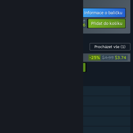
Duck Side of the Moon Soundtrack
Informace o balíčku
$22.48
-10%
-25%
Přidat do košíku
$16.86
DLC pro tuto hru
Procházet vše
(1)
Duck Side of the Moon Soundtrack
-25%
$4.99
$3.74
Přidat všechna DLC do košíku
$3.74
FUNKCE
Režim pro jednoho hráče
Achievementy
Steam Cloud
Statistiky
Sdílení v rodině