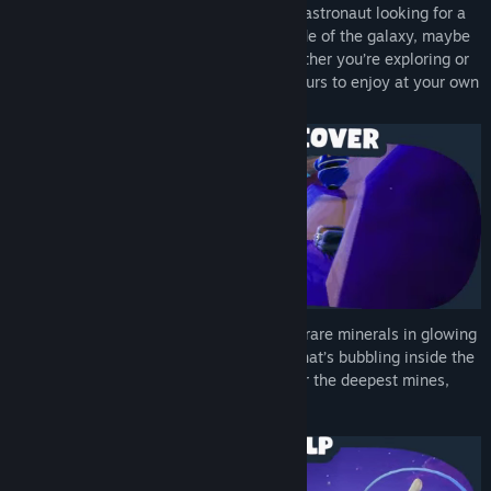
Fly around as Doug, an overworked duck astronaut looking for a
new homeworld. Crashed on a strange side of the galaxy, maybe
this break is exactly what he needs! Whether you’re exploring or
just soaking in the stars, this galaxy is yours to enjoy at your own
pace.
Dive into a world filled with secrets! Find rare minerals in glowing
caves, win outfits at the funfair, or see what’s bubbling inside the
volcano... Whether it’s the highest stars or the deepest mines,
every path has something to discover!