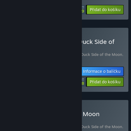
$19.99
-25%
Přidat do košíku
$14.99
Zakoupit Dodo Duckie X Duck Side of
the Moon
Obsahuje následující položky (celkem 2):
Duck Side of the Moon
,
Dodo Duckie
Informace o balíčku
$28.78
-10%
-16%
Přidat do košíku
$24.28
Zakoupit Duck Side of the Moon
Supporter Bundle
Obsahuje následující položky (celkem 2):
Duck Side of the Moon
,