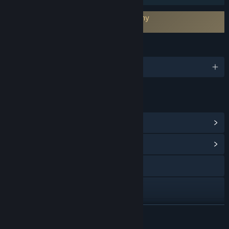
Vyžaduje souhlas se smlouvou třetí strany
Duck Side of the Moon EULA
JAZYKY
Podporované jazyky: 1
ODKAZY A INFORMACE
Achievementy ve službě Steam
(23)
Zobrazit komunitní centrum
Navštívit oficiální stránku
Discord
TikTok
ZJISTIT VÍCE