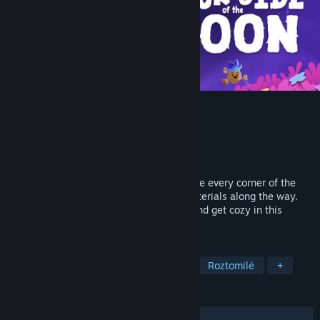
Duck Side of the Moon
Vývojář
Starbrew Games
Vydavatel
Starbrew Games
Vydání
7. kvě. 2026
Waddle and fly as a duck in space! Explore every corner of the
galaxy and find curious creatures and materials along the way.
Craft gadgets, upgrade your spaceship, and get cozy in this
relaxing adventure.
ZNAČKY
Dobrodružné
Nenáročné
3D
Roztomilé
+
RECENZE
VŠECHNY:
Velmi kladné
(97 % z 84)