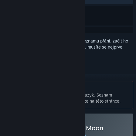
Abyste si mohli tento produkt přidat do seznamu přání, začít ho
sledovat nebo ho zařadit mezi ignorované, musíte se nejprve
přihlásit
.
Čeština není podporována
Tento produkt nepodporuje Váš místní jazyk. Seznam
podporovaných jazyků je k dispozici níže na této stránce.
Zakoupit Duck Side of the Moon
SPECIÁLNÍ AKCE! Nabídka končí 13. srpna