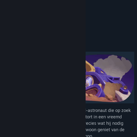
“Space is sounding mighty cozy right now”
Bluesky
Polygon
“A quacktastic space adventure”
Updategeschiedenis weergeven
80/100 –
Gaming Boulevard
Gerelateerd nieuws lezen
Over dit spel
Discussies bekijken
Communitygroepen zoeken
Titel:
Duck Side of the Moon
Genre:
Avontuur
,
Casual
,
Indie
Uitgavedatum:
7 mei 2026
Vlieg rond als Doug, een overwerkte eend-astronaut die op zoek
is naar een nieuwe thuisplaneet. Neergestort in een vreemd
sterrenstelsel, is deze pauze misschien precies wat hij nodig
heeft! Of je nu de omgeving verkent of gewoon geniet van de
sterren, in dit universum bepaal jij het tempo.