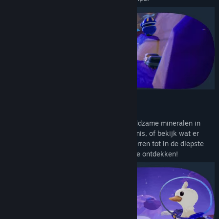
Verken de Ruimte
Duik in een wereld vol geheimen! Vind zeldzame mineralen in
glimmende grotten, win outfits op de kermis, of bekijk wat er
borrelt in de vulkaan... Van de hoogste sterren tot in de diepste
mijnen, elk pad heeft iets bijzonders om te ontdekken!