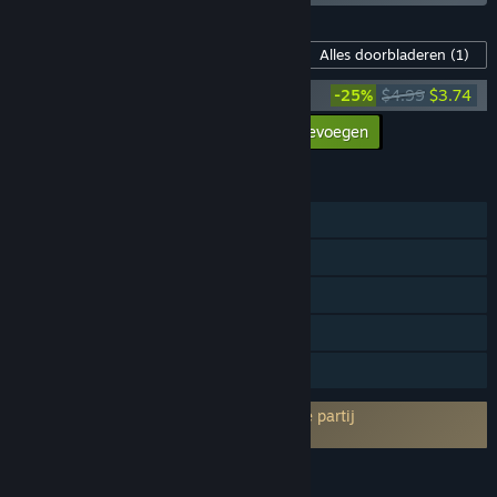
Inhoud voor dit spel
Alles doorbladeren
(1)
Duck Side of the Moon Soundtrack
-25%
$4.99
$3.74
Alle DLC aan winkelwagen toevoegen
$3.74
FUNCTIES
Singleplayer
Steam-prestaties
Steam Cloud
Statistieken
Gezinsbibliotheek
Vereist akkoord van EULA van een derde partij
Duck Side of the Moon EULA
TALEN