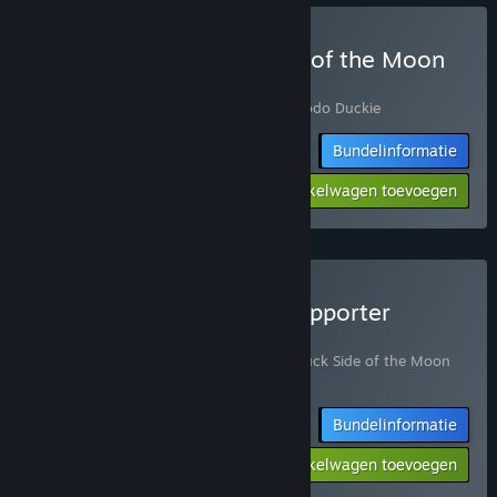
Dodo Duckie X Duck Side of the Moon
kopen
Bevat 2 items:
Duck Side of the Moon
,
Dodo Duckie
Bundelinformatie
$28.78
-10%
-16%
Aan winkelwagen toevoegen
$24.28
Duck Side of the Moon Supporter
Bundle kopen
Bevat 2 items:
Duck Side of the Moon
,
Duck Side of the Moon
Soundtrack
Bundelinformatie
$22.48
-10%
-25%
Aan winkelwagen toevoegen
$16.86