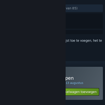
RECENSIES
ZONDER TIJDLIMIET:
Heel positief
(97% van 85)
Meld je aan
om dit artikel aan je verlanglijst toe te voegen, het te
volgen of te negeren
Duck Side of the Moon kopen
SPECIALE PROMOTIE! Aanbod eindigt op 13 augustus
$19.99
-25%
Aan winkelwagen toevoegen
$14.99