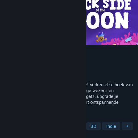
Duck Side of the Moon
Ontwikkelaar
Starbrew Games
Uitgever
Starbrew Games
Uitgebracht
7 mei 2026
Waggel en vlieg als een eend in de ruimte! Verken elke hoek van
het sterrenstelsel en ontmoet nieuwsgierige wezens en
bijzondere materialen. Maak handige gadgets, upgrade je
ruimteschip en kom helemaal tot rust in dit ontspannende
avontuur.
TAGS
Avontuur
Casual
Verkenning
3D
Indie
+