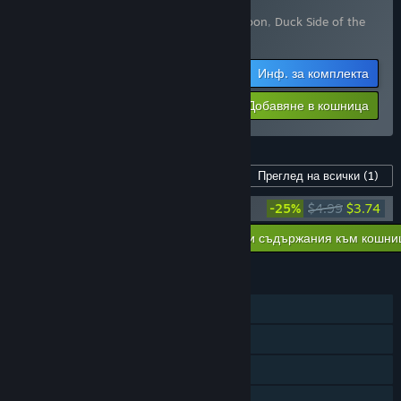
Supporter Bundle
Включва 2 артикула:
Duck Side of the Moon
,
Duck Side of the
Moon Soundtrack
Инф. за комплекта
$22.48
-10%
-25%
Добавяне в кошница
$16.86
Съдържание за тази игра
Преглед на всички
(1)
Duck Side of the Moon Soundtrack
-25%
$4.99
$3.74
Добавяне на всички сваляеми съдържания към кошни
$3.74
ХАРАКТЕРИСТИКИ
Самостоятелна игра
Steam постижения
Steam облак
Статистики