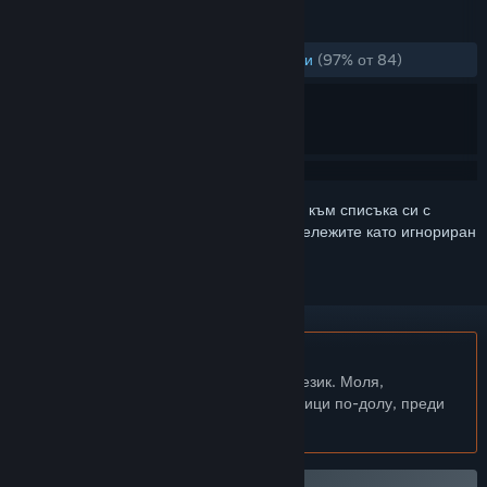
РЕЦЕНЗИИ
ЗА ЦЕЛИЯ ПЕРИОД:
Много положителни
(97% от 84)
Впишете се
, за да добавите този артикул към списъка си с
желания, да го последвате или да го отбележите като игнориран
Български език не се поддържа
Този продукт не поддържа родния Ви език. Моля,
прегледайте списъка с поддържани езици по-долу, преди
да го купите