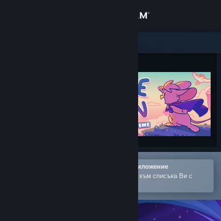
Вписване
Магазин
Общност
Относно
Поддръжка
Смяна на езика
Отваряне в мобилното Steam приложение
Сдобийте се с мобилното Steam приложение
За лесно закупуване или добавяне към списъка Ви с
желания
Преглед на сайта за настолни компютри