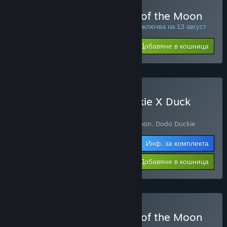
Закупуване на Duck Side of the Moon
СПЕЦИАЛНА ПРОМОЦИЯ! Офертата приключва на 13 август
$19.99
-25%
Добавяне в кошница
$14.99
Закупуване на Dodo Duckie X Duck
Side of the Moon
Включва 2 артикула:
Duck Side of the Moon
,
Dodo Duckie
Инф. за комплекта
$28.78
-10%
-16%
Добавяне в кошница
$24.28
Закупуване на Duck Side of the Moon