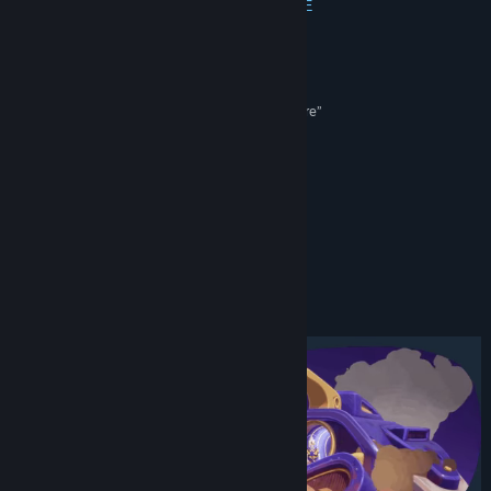
TikTok
ПРОЧЕТЕТЕ ОЩЕ
Instagram
Рецензии
YouTube
“Duck Side of the Moon is a cute looking adventure”
IGN
X
“Space is sounding mighty cozy right now”
Bluesky
Polygon
“A quacktastic space adventure”
Преглед на обновленията
80/100 –
Gaming Boulevard
Преглед на свързаните новини
Относно тази игра
Преглед на дискусиите
Групи в общността
Заглавие:
Duck Side of the Moon
Жанр:
Приключенски
,
Неангажиращи
,
Независими
Дата на издаване:
7 май 2026