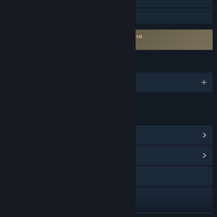
Семейно споделяне
Изисква съгласие с ЛСКП на трета страна
Duck Side of the Moon EULA
ЕЗИЦИ
Поддържани езици: 1
ВРЪЗКИ И ИНФОРМАЦИЯ
Преглед на Steam постиженията
(23)
Преглед на обществения център
Официален уебсайт
Discord