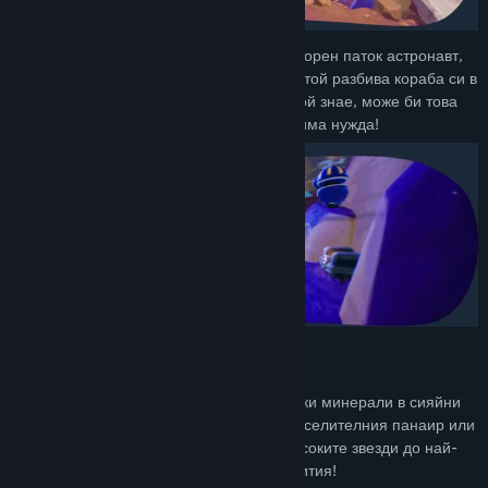
Изживей приключението като Дъг, преуморен паток астронавт,
който търси нов дом сред звездите. Уви, той разбива кораба си в
тази непозната част от галактиката, но кой знае, може би това
отклонение е точно почивката, от която има нужда!
Изследвай и Откривай
Светът е пълен с изненади! Намери редки минерали в сияйни
пещери, спечели си нови тоалети на увеселителния панаир или
виж какво къкри във вулкана... От най-високите звезди до най-
дълбоките мини, всяка пътека крие открития!