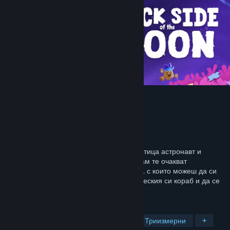
Duck Side of the Moon
Разработчик
Starbrew Games
Издател
Starbrew Games
Издадена на
7 май 2026
Потопи се в сладко приключение като патица астронавт и
изследвай всяко кътче на галактиката! Там те очакват
любопитни създания и редки материали, с които можеш да си
изработиш джаджи, да подобриш космическия си кораб и да се
насладиш на това уютно преживяване!
ТАГОВЕ
Приключенски
Неангажиращи
Триизмерни
+