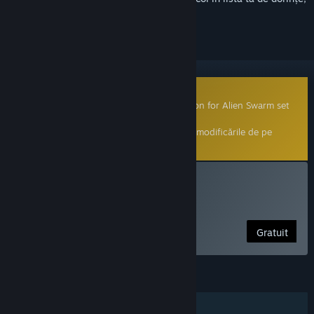
a-l urmări sau a-l marca drept ignorat.
Modificare creată de comunitate
This is a free community-made modification for Alien Swarm set
in the Half-Life 2 universe.
Apasă
aici
pentru a afla mai multe despre modificările de pe
Steam.
Instalează Lambda Wars
Free Alien Swarm Mod
Gratuit
CARACTERISTICI
Un jucător