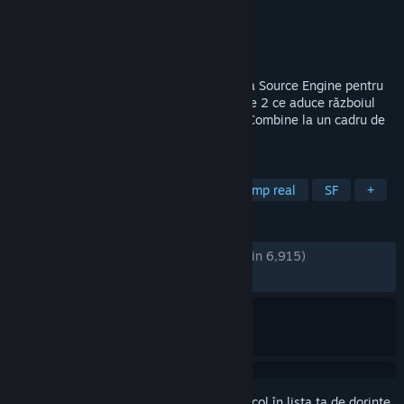
Dezvoltator
Vortal Storm
Editor
Vortal Storm
Lansare
5 dec. 2014
Lambda Wars este o modificare gratuită a Source Engine pentru
Alien Swarm, stabilit în universul Half-Life 2 ce aduce războiul
dintre omenire și conducătorii lor brutali Combine la un cadru de
strategie în timp real (RTS).
ETICHETE
Gratuit
Strategie
Strategie în timp real
SF
+
RECENZII
DINTOTDEAUNA:
Foarte pozitive
(92% din 6,915)
RECENT:
Foarte pozitive
(90% din 21)
Conectează-te
pentru a adăuga acest articol în lista ta de dorințe,