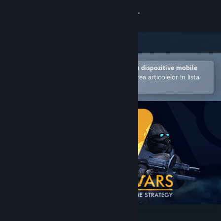
Conectează-te
Magazin
Comunitate
Deschide în aplicația Steam pentru dispozitive mobile
Facilitează achiziționarea și adăugarea articolelor în lista
de dorințe.
Despre
Asistență
Schimbă limba
Obține aplicația Steam pentru dispozitive mobile
Vezi site în versiunea pentru desktop
Lambda Wars