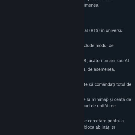
singleplayer dedicate sunt incluse, de asemenea.
Caracteristici:
Gameplay clasic de strategie în timp real (RTS) în universul
Half-Life 2
Suport multiplayer și lobby de joc ce include modul de
spectator
Varietate largă de hărți pentru până la 8 jucători umani sau AI
Joacă fie ca Combine sau Rezistență (și, de asemenea,
Antlions în modul Sandbox)
Meniu complet cu unități care vă permite să comandați totul de
la Manhacks la Striders
Interfață deplină RTS și HUD cu totul de la minimap și ceață de
război până la grupuri de unități și grupuri de unități de
producție
Construiește instalații de producție și de cercetare pentru a
rechiziționa unități mai bune și de a debloca abilități și
upgrade-uri