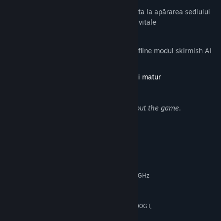
Structuri defensive, turele și minele ajuta la apărarea sediului
dumneavoastră și punctelor de resurse vitale
Multiple moduri de joc
Misiuni singleplayer, harta tutorial și offline modul skirmish AI
Descrierea conținutului destinat publicului matur
Dezvoltatorii descriu conținutul astfel:
Lambda Wars includes violence throughout the game.
Cerințe de sistem
MINIM:
Windows 7
SO *:
Dual core from Intel or AMD at 2.8 GHz
PROCESOR:
/ Quad-Core Intel at 1.33 GHz
1 GB RAM
MEMORIE:
Intel HD Graphics, nVidia Geforce 8600GT,
GRAFICĂ:
AMD Radeon HD2600 or better