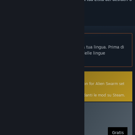
per ignorarlo.
Non disponibile in Italiano
Questo prodotto non è disponibile nella tua lingua. Prima di
effettuare l'acquisto, controlla la lista delle lingue
disponibili.
Mod creata dalla Comunità
This is a free community-made modification for Alien Swarm set
in the Half-Life 2 universe.
Clicca
qui
per ulteriori informazioni riguardanti le mod su Steam.
Installa Lambda Wars
Free Alien Swarm Mod
Gratis