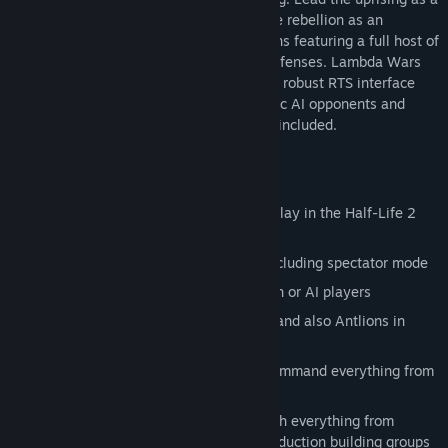
commander of the Resistance or crush the rebellion as an
overlord of the Combine, with both factions featuring a full host of
units, abilities, buildings, research and defenses. Lambda Wars
features full-fledged RTS gameplay and a robust RTS interface
and is focused on multiplayer but strategic AI opponents and
dedicated singleplayer missions are also included.
features
Classic real-time strategy (RTS) gameplay in the Half-Life 2
world
Multiplayer support and game lobby including spectator mode
Wide variety of maps for up to 8 human or AI players
Play as either Combine or Resistance (and also Antlions in
Sandbox mode)
Full unit tech tree that allows you to command everything from
Manhacks to Striders
Full-fledged RTS interface and HUD with everything from
minimap and fog of war to unit and production building groups