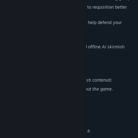
Build production and research facilities to requisition better
units and unlock abilities and upgrades
Defensive structures, turrets and mines help defend your
headquarters and vital resource points
Multiple game modes
Singleplayer missions, tutorial map and offline AI skirmish
mode
Descrizione del contenuto per adulti
Ecco come gli sviluppatori descrivono questi contenuti:
Lambda Wars includes violence throughout the game.
Requisiti di sistema
MINIMI:
Windows 7
SISTEMA OPERATIVO *:
Dual core from Intel or AMD at 2.8
PROCESSORE:
GHz / Quad-Core Intel at 1.33 GHz