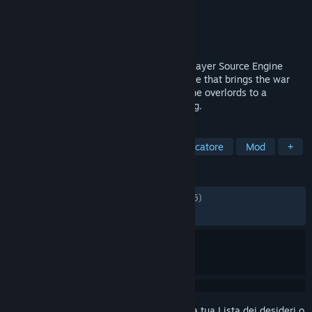
Sviluppatore
Vortal Storm
Editore
Vortal Storm
Rilasciato
5 dic 2014
Lambda Wars is a free standalone multiplayer Source Engine
modification set in the Half-Life 2 universe that brings the war
between mankind and their brutal Combine overlords to a
traditional real-time strategy (RTS) setting.
ETICHETTE
Free-to-Play
Strategia
Multigiocatore
Mod
+
RECENSIONI
DI SEMPRE:
Molto positive
(92% di 6,915)
RECENTI:
Molto positive
(90% di 21)
Accedi
per aggiungere questo articolo alla tua Lista dei desideri o