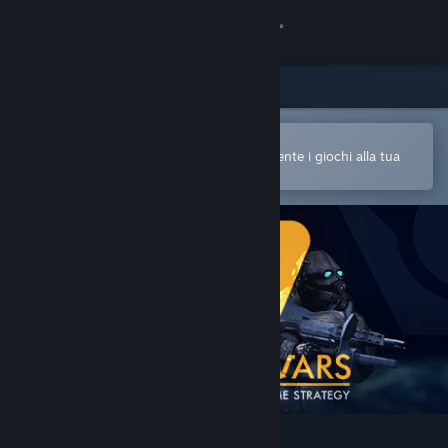
Accedi
Negozio
Comunità
Apri nell'app mobile di Steam
Per acquistare o aggiungere facilmente i giochi alla tua
Lista dei desideri
Informazioni
Assistenza
Cambia la lingua
Ottieni l'app mobile di Steam
Visualizza il sito web per desktop
Lambda Wars