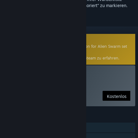
hinzuzufügen, zu abonnieren oder als „Ignoriert“ zu markieren.
Von der Community erstellte Mod
This is a free community-made modification for Alien Swarm set
in the Half-Life 2 universe.
Klicken Sie
hier
, um mehr über Mods auf Steam zu erfahren.
Lambda Wars installieren
Free Alien Swarm Mod
Kostenlos
FUNKTIONEN
Einzelspieler
Online-PvP