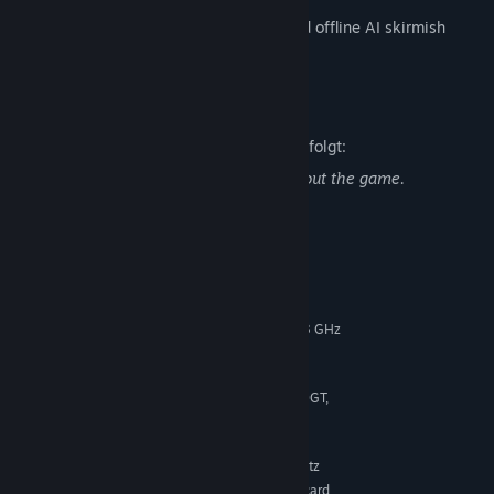
Singleplayer missions, tutorial map and offline AI skirmish
mode
Beschreibung nicht jugendfreier Inhalte
Der Entwickler beschreibt die Inhalte wie folgt:
Lambda Wars includes violence throughout the game.
Systemanforderungen
MINDESTANFORDERUNGEN:
Windows 7
BETRIEBSSYSTEM *:
Dual core from Intel or AMD at 2.8 GHz
PROZESSOR:
/ Quad-Core Intel at 1.33 GHz
1 GB RAM
ARBEITSSPEICHER:
Intel HD Graphics, nVidia Geforce 8600GT,
GRAFIK:
AMD Radeon HD2600 or better
Version 9.0c
DIRECTX:
4 GB verfügbarer Speicherplatz
SPEICHERPLATZ:
DirectX 9.0c compatible sound card
SOUNDKARTE: