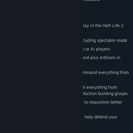
features
Classic real-time strategy (RTS) gameplay in the Half-Life 2
world
Multiplayer support and game lobby including spectator mode
Wide variety of maps for up to 8 human or AI players
Play as either Combine or Resistance (and also Antlions in
Sandbox mode)
Full unit tech tree that allows you to command everything from
Manhacks to Striders
Full-fledged RTS interface and HUD with everything from
minimap and fog of war to unit and production building groups
Build production and research facilities to requisition better
units and unlock abilities and upgrades
Defensive structures, turrets and mines help defend your
headquarters and vital resource points
Multiple game modes