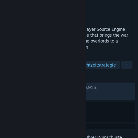
Entwickler
Vortal Storm
Publisher
Vortal Storm
Veröffentlichung
5. Dez. 2014
Lambda Wars is a free standalone multiplayer Source Engine
modification set in the Half-Life 2 universe that brings the war
between mankind and their brutal Combine overlords to a
traditional real-time strategy (RTS) setting.
TAGS
Kostenlos spielbar
Strategie
Echtzeitstrategie
+
REZENSIONEN
KEIN ZEITLIMIT:
Sehr positiv
(92 % von 6,915)
NEUESTE:
Sehr positiv
(90 % von 21)
Melden Sie sich an
, um dieses Produkt zu Ihrer Wunschliste