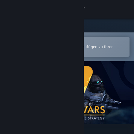
Anmelden
Shop
Community
In der Steam-Mobile-App öffnen
Zum einfachen Kauf oder zum Hinzufügen zu Ihrer
Wunschliste.
Info
Support
Sprache ändern
Steam-Mobile-App herunterladen
Desktopversion anzeigen
Lambda Wars