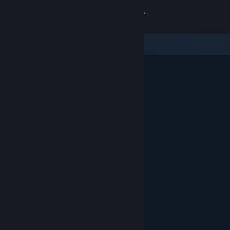
Logga in
Butik
Gemenskap
Om
Support
Byt språk
Skaffa Steams mobilapp
Se skrivbordswebbplats