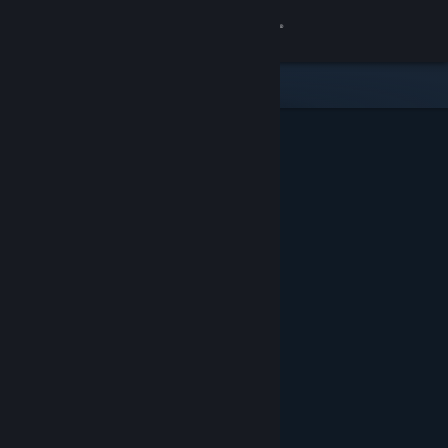
Zaloguj się
Sklep
Społeczność
Informacje
Wsparcie
Zmień język
Pobierz aplikację mobilną Steam
Wersja przeglądarkowa