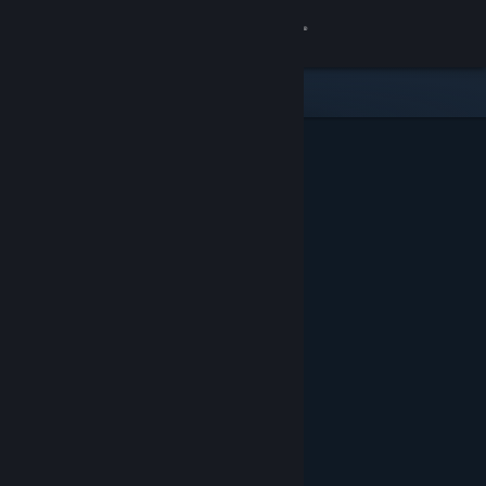
Login
Toko
Komunitas
Tentang
Bantuan
Ubah bahasa
Dapatkan Aplikasi Seluler Steam
Lihat situs web desktop